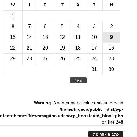
ב
ג
ד
ה
ו
ש
1
8
7
6
5
4
3
15
14
13
12
11
10
22
21
20
19
18
17
1
29
28
27
26
25
24
2
31
3
« יול
Warning
: A non-numeric value encounte
/home/hrusco/public_htm
content/themes/Newsmag/includes/wp_booster/td_bloc
on li
ת אחרונות