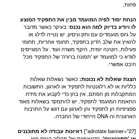
ד לפיה המועמד מבין את התפקיד המוצע
: בעיקר כאשר מדובר
בדיוק למה הוא נכנס
עמדים עם ותק וניסיון, יש נטייה לדלג או
שלב הדיון בתפקיד, תחומי אחריות, תחומי
טינה יומית, היקף משרה ועוד. על המגייסים
למועמד יש 'תמונה ברורה' של התפקיד מכל
י.
כאשר נשאלות שאלות
ת לא נכונות:
לא רלוונטיות לתפקיד או לארגון, התשובות
מן הסתם, אין בהן כדי לקבוע את מידת
ועמד לתפקיד. יש להתמקד בשאלות מאוד
הן לתפקיד והן לארגון עם דגש על התרבות
 החברה.
ראיונות עבודה לא מתוכננים
: הדינאמיות של תהליך הגיוס היא
יים'