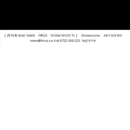
שת
Dreamzone
| כל הזכויות שמורות
HRUS
משאבי אנוש © 2016 |
יצירת קשר: 0722-555-225 או news@hrus.co.il