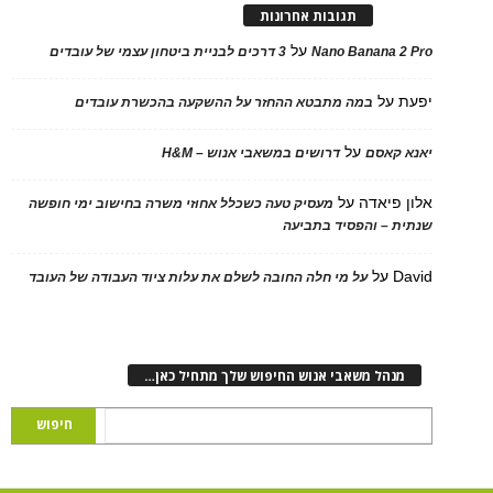
תגובות אחרונות
על
Nano Banana 2
3 דרכים לבניית ביטחון עצמי של עובדים
על
במה מתבטא ההחזר על ההשקעה בהכשרת עובדים
על
 קאסם
דרושים במשאבי אנוש – H&M
 פיאדה
על
מעסיק טעה כשכלל אחוזי משרה בחישוב ימי חופשה
ת – והפסיד בתביעה
D
על
על מי חלה החובה לשלם את עלות ציוד העבודה של העובד
נהל משאבי אנוש החיפוש שלך מתחיל כאן…