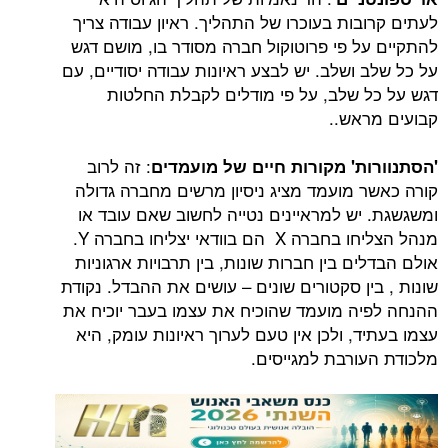
ות בעוכרו של התהליך. ראיון עבודה צריך
ל פי פרוטוקול חברה מסודר בו, מושם דגש
ושלב. יש לבצע ראיונות עבודה יסודיים, עם
 שלב, על פי מודלים לקבלת החלטות
אש..
: זה לרוב
ת' מקורות חיים של מועמדים
 מועמד מציג ניסיון מרשים מחברה גדולה
יש למראיינים נטייה לחשוב שאם עובד או
מנהל הצליחו בחברה X הם בוודאי יצליחו בחברה Y.
ם בין חברות שונות, בין תרבויות ארגוניות
ן סקטורים שונים – עושים את ההבדל. נקודת
ה מועמד שהוכיח את עצמו בעבר יוכיח את
, ולכן אין טעם לערוך ראיונות עומק, היא
ורבת למגייסים.