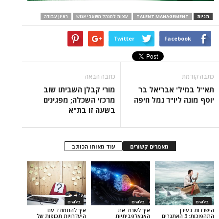
TALENT MANAGEM
עצות למנהל משאבי אנוש
ראיון עבודה
Twitter
Face
כתבה הבאה
 אבריאל בר
מורי קבלן השביתו שוב
יו"ר נמל חיפה
מרכזי השכלה; מפגינים
בשעה זו בת"א
מאמרים קשורים
עוד מאותו הכותב
בלוגים
בלוגים
איך לשרוד את
איך להתמודד עם
וכות: 3 האתגרים
האנאלפביתיוּת
היעדרויות תכופות של