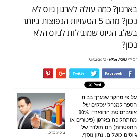
סקירות
 כמה עולה לארגון גיוס לא
נכון? מהם 5 הטעויות הנפוצות ביותר
דף הבית
יוס שמובילות לגיוס הלא
15/02/2012
-
Twitter
Face
ר שנערך בבית
הל עסקים של
אוניברסיטת הרווארד, 80%
בארגון (פיטורים או
 הם תולדה של
לים. נתון נוסף,
גיוס עובדים