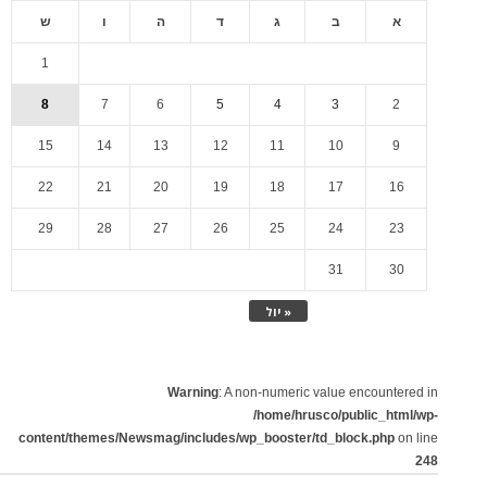
א
ב
ג
ד
ה
ו
ש
1
8
7
6
5
4
3
2
15
14
13
12
11
10
9
22
21
20
19
18
17
16
29
28
27
26
25
24
23
31
30
« יול
Warning
: A non-numeric value encountered in
/home/hrusco/public_html/wp-
content/themes/Newsmag/includes/wp_booster/td_block.php
on line
248