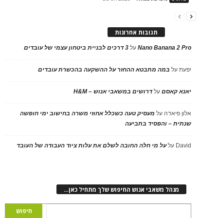
תגובות אחרונות
Nano Banana 2 Pro
על
3 דרכים לבניית ביטחון עצמי של עובדים
יפעת
על
במה מתבטא ההחזר על ההשקעה בהכשרת עובדים
יאנא קאסם
על
דרושים במשאבי אנוש – H&M
אלון פיאדה
על
מעסיק טעה כשכלל אחוזי משרה בחישוב ימי חופשה
שנתית – והפסיד בתביעה
David
על
על מי חלה החובה לשלם את עלות ציוד העבודה של העובד
מנהל משאבי אנוש החיפוש שלך מתחיל כאן…