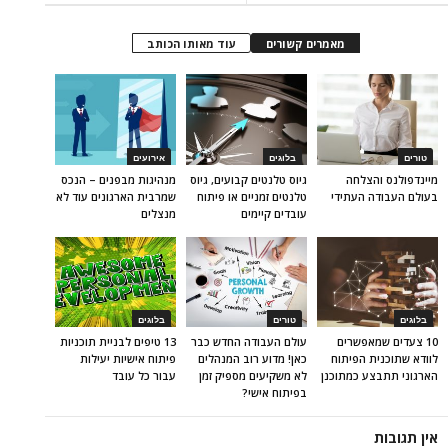
מאמרים קשורים
עוד מאותו הכותב
טורים
בלוגים
אירועים
מיינדפולנס והצלחה
גיוס טלנטים קבועים, גיוס
מנהיגות מבפנים – הנכס
בעולם העבודה העתידי
טלנטים זמניים או פיתוח
שמרבית הארגונים עוד לא
עובדים קיימים
מנצלים
בלוגים
טורים
בלוגים
10 צעדים שמאפשרים
עולם העבודה החדש כבר
13 טיפים לבניית תוכניות
לוודא שתוכנית הפיתוח
כאן! מדוע רוב המנהלים
פיתוח אישיות יעילות
הארגוני תתבצע כמתוכנן
לא משקיעים מספיק זמן
עבור כל עובד
בפיתוח אישי?
אין תגובות