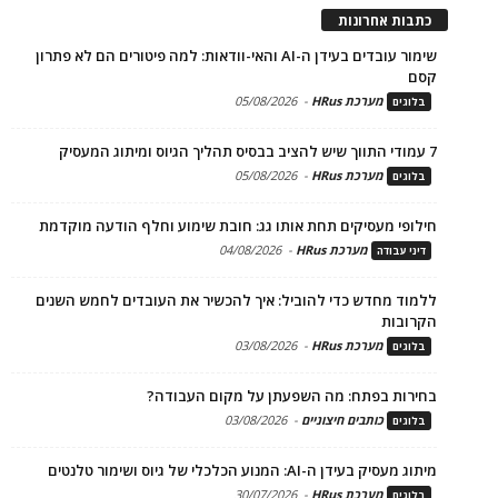
כתבות אחרונות
שימור עובדים בעידן ה-AI והאי-וודאות: למה פיטורים הם לא פתרון
קסם
מערכת HRus
-
05/08/2026
בלוגים
7 עמודי התווך שיש להציב בבסיס תהליך הגיוס ומיתוג המעסיק
מערכת HRus
-
05/08/2026
בלוגים
חילופי מעסיקים תחת אותו גג: חובת שימוע וחלף הודעה מוקדמת
מערכת HRus
-
04/08/2026
דיני עבודה
ללמוד מחדש כדי להוביל: איך להכשיר את העובדים לחמש השנים
הקרובות
מערכת HRus
-
03/08/2026
בלוגים
בחירות בפתח: מה השפעתן על מקום העבודה?
כותבים חיצוניים
-
03/08/2026
בלוגים
מיתוג מעסיק בעידן ה-AI: המנוע הכלכלי של גיוס ושימור טלנטים
מערכת HRus
-
30/07/2026
בלוגים