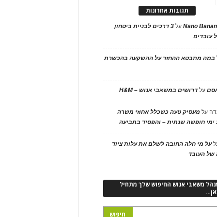
תגובות אחרונות
Nano Banan
על
3 דרכים לבניית ביטחון
 עובדים
במה מתבטא ההחזר על ההשקעה בהכשרת
אסם
על
דרושים במשאבי אנוש – H&M
דה
על
מעסיק טעה כשכלל אחוזי משרה
ימי חופשה שנתית – והפסיד בתביעה
ל
על מי חלה החובה לשלם את עלות ציוד
של העובד
נהל משאבי אנוש החיפוש שלך מתחיל
אן…