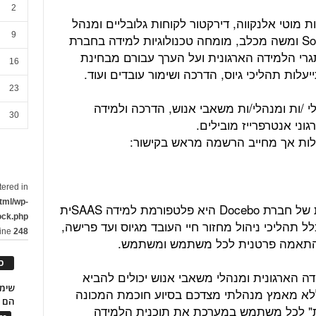
2
 מוטי אלנקווה, דירקטור לקוחות גלובליים ומנהל
9
הדרכה לצוותי מכירות בחברת SolarEdge ומשה מכלב, מומחה טכנולוגיות למידה בחברת
עם אתגרי הלמידה הארגונית ועל הערך עבורם מבחינת
16
עלות תהליכי גיוס, הדרכה ושימור עובדים ועוד.
23
י /ות ומנהלי/ות משאבי אנוש, הדרכה ולמידה
30
וני אנטרפרייז מובילים.
לות אך מחייב הרשמה מראש בקישור:
tered in
tml/wp-
מערכת לניהול למידה (LMS (החדשנית של חברת Docebo היא פלטפורמת למידה SAASית
ock.php
 תהליכי ניהול מחזור חיי העובד מגיוס ועד פרישה,
line
248
בהתאמה פרטנית לכל משתמש ומשתמש.
כ
הארגונית ומנהלי משאבי אנוש יכולים להביא
ללא מאמץ מנהלתי מצדכם בסיוע חוכמת המכונה
הם ל
פרת" לכל משתמש במערכת את תוכנית הלמידה