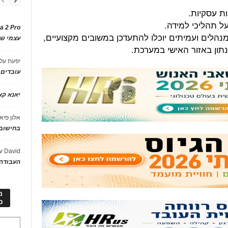
ות עסקיות.
על תהליכי למידה.
a 2 Pro
הלים ועמיתים יוכלו להתעדכן במשובים מקצועיים,
עצמי של
נתון באזור האישי במערכת.
יפעת
על
עובדים
יאנא ק
אלון פיא
בחישוב 
David
ע
העבודה 
מ
כ