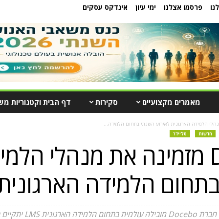
נו
פרסמו אצלנו
ימי עיון
אינדקס עסקים
מאמרים מקצועיים
סקירות
דף הבית וקטגוריות מש
חדשות
סליידר
חברת Docebo מזמינה את מנהלי 
תחום הלמידה הארגונית LMS
 בשעה 9:30 בתל אביב