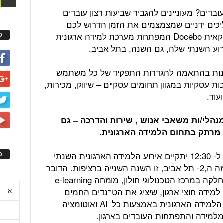
ים בתהליכי גיוס ו- Onboarding לעובדים? מעוניינים להגביר שביעות רצון עובדים
כים ידניים שמצמצמים את הזמן הדרוש לכם
לפיתוח הדרכה? חברת התוכנה האמריקאית Docebo המפתחת מערכת למידה ארגונית
פ
ונות בהתאמה להגדרות התפקיד של כל משתמש
 עסקיות במגוון תחומים עסקיים – שיווק, מכירות,
עוד.
מנהלי/ות משאבי אנוש , שירות והדרכה – גם
מרתק בתחום הלמידה הארגונית.
ביום שלישי 23.5.2023 בין השעות 9:30 ל- 12:30 יתקיים אירוע הלמידה הארגונית השנתי
ס
של חברת docebo ברביבה וסיליה הקומה ה,2- תל אביב, זו השנה השנייה ברציפות. הדובר
הראשי באירוע הינו ד"ר ערן גל ,ראש מחלקה במרכז הטכנולוגי חולון, מומחה e-learning
ונות למידה חוצי ארגון, שיציג את הטרנדים החמים
א
והאסטרטגיות המנצחות כדי לשפר את הלמידה הארגונית באמצעות כלי AI ואוטומציה
מלמידה והתפתחות העובדים בארגון.