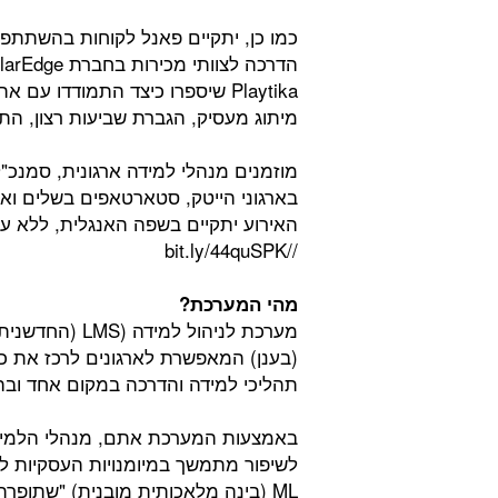
כמו כן, יתקיים פאנל לקוחות בהשתתפות
Playtika שיספרו כיצד התמודדו 
מיתוג מעסיק, הגברת שביעות רצון, התיי
מוזמנים מנהלי למידה ארגונית, סמנכ"ל
בארגוני הייטק, סטארטאפים בשלים וארג
האירוע יתקיים בשפה האנגלית, ללא ע
//bit.ly/44quSPK
מהי המערכת?
(בענן) המאפשרת לארגונים לרכז את כלל
תהליכי למידה והדרכה במקום אחד ו
באמצעות המערכת אתם, מנהלי הלמידה 
לשיפור מתמשך במיומנויות העסקיות 
ML (בינה מלאכותית מובנית) "שתו