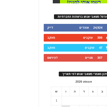
ורטל משאבי אנוש ברשתות החברתיות
24,924
אוהדים
לייק
300
עוקבים
מעקב
47
עוקבים
מעקב
307
מנויים
להירשם
ינון מאמרי משאבי אנוש לפי תאריך
אוגוסט 2026
ב
ג
ד
ה
ו
ש
1