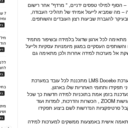
בלו
הסוף למילוי טפסים ידניים, " מרדף" אחר רישום
ה – מה שמביא לייעול אמיתי של תהליכי העבודה,
7 ע
בעיקר להגברת שביעות רצון העובדים והשותפים.
ומית
בלו
חילו
מערכת הלמידה הארגונית של Docebo מתאימה לכל ארגון שדוגל בלמידה ובשיפור מתמיד
הוד
השותפים העסקיים במגוון מיומנויות עסקיות ולייעל
דינ
ת אל מערכות למידה אחרות ולכן מתאימה גם
ללמו
לחמ
בלו
• תוכנית הכשרה בהתאמה אישית – מערכת LMS Docebo מתכננת לכל עובד במערכת
תפקידו ותחומי האחריות שלו בארגון.
בחיר
עדכנת בזמן אמת בתוכניות למידה חדשות כך שכל
בלו
משתמש במערכת יוכל להיות חשוף לפגישות ZOOM , הכשרות והדרכות, לומדות ועוד
בל סרטיפקציות הנדרשות לשם ביצוע תפקידו
ושימ
בלו
בהתאמה אישית באמצעות ממשקים למערכות למידה