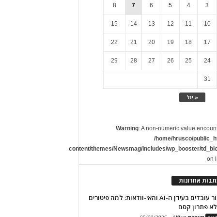
8
7
6
5
4
3
15
14
13
12
11
10
22
21
20
19
18
17
29
28
27
26
25
24
31
« יול
Warning
: A non-numeric value encoun
/home/hrusco/public_h
content/themes/Newsmag/includes/wp_booster/td_bl
on 
תבות אחרונות
שימור עובדים בעידן ה-AI והאי-וודאות: למה פיטורים
א פתרון קסם