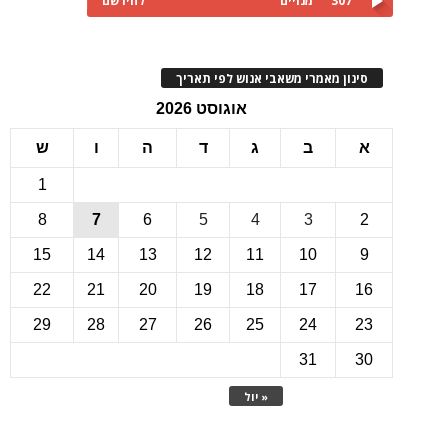
307
מנויים
להירשם
ינון מאמרי משאבי אנוש לפי תאריך
אוגוסט 2026
ב
ג
ד
ה
ו
ש
1
8
7
6
5
4
3
15
14
13
12
11
10
22
21
20
19
18
17
1
29
28
27
26
25
24
2
31
3
« יול