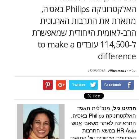
סקירות
האלקטרוניקה Philips באסיה,
את התרבות הארגונית
דף הבית
ומית הייחודית שמאפשרת
ל-114,500 עובדים to make a
diff
15/08/2012
-
Twitter
Face
, מנכ"לית תאגיד
האלקטרוניקה Philips באסיה,
לאתר משאבי אנוש
HR As בנושא התרבות
הייחודית של התאגיד