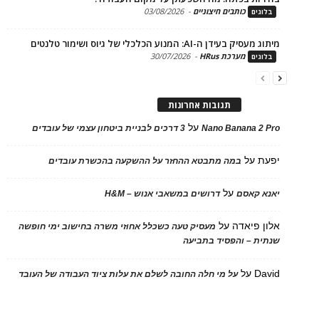
כותבים חיצוניים
-
03/08/2026
ים
בעידן ה-AI: המנוע הכלכלי של גיוס ושימור טלנטים
מערכת HRus
-
30/07/2026
ים
תגובות אחרונות
על
Nano Banana 2
3 דרכים לבניית ביטחון עצמי של עובדים
על
במה מתבטא ההחזר על ההשקעה בהכשרת עובדים
על
 קאסם
דרושים במשאבי אנוש – H&M
 פיאדה
על
מעסיק טעה כשכלל אחוזי משרה בחישוב ימי חופשה
ת – והפסיד בתביעה
D
על
על מי חלה החובה לשלם את עלות ציוד העבודה של העובד