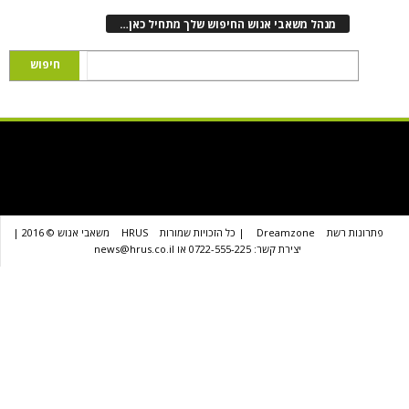
נהל משאבי אנוש החיפוש שלך מתחיל כאן…
שת
Dreamzone
| כל הזכויות שמורות
HRUS
משאבי אנוש © 2016 |
יצירת קשר: 0722-555-225 או news@hrus.co.il