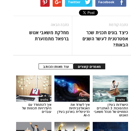
Twitter
Face
כתבה הבאה
 תכנית שכר
מחלקת משאבי אנוש
לעשר השנים
ברפאל מתמזערת
מאמרים קשורים
עוד מאותו הכותב
בלוגים
בלוגים
איך לשרוד את
איך להתמודד עם
וכות: 3 האתגרים
האנאלפביתיוּת
היעדרויות תכופות של
הל משאבי
הדיגיטלית בארגון בעידן
עובדים
ה-AI