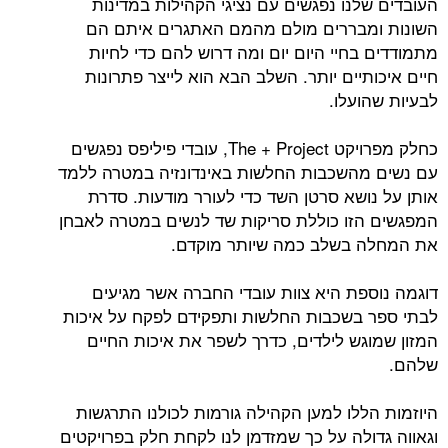
לנו נפגשים עם נציגי הקהילות במדינות
מבררים מולם מהמם האתגרים איתם הם
חיי היום יום ומה דרוש להם כדי לחיות
יים יותר. השלב הבא הוא לייצר פתרונות
ועלו.
כחלק מפרויקט The + Project, עובדי פיליפס נפגשים
השכבות החלשות באינדונזיה במטרה ללמד
ושא סרטן השד כדי לעורר מודעות. סדרת
זו כוללת סריקות שד לנשים במטרה לאבחן
 בשלב כמה שיותר מוקדם.
פת היא צוות עובדי החברה אשר מגיעים
בשכבות החלשות ותפקידם לפקח על איכות
גש לילדים, כדרך לשפר את איכות החיים
ללו למען הקהילה גורמות לכולנו התרגשות
ולה על כך שמזדמן לנו לקחת חלק בפרויקטים