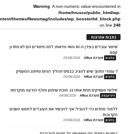
Warning
: A non-numeric value encounte
/home/hrusco/public_htm
content/themes/Newsmag/includes/wp_booster/td_bloc
on li
ת אחרונות
שימור עובדים בעידן ה-AI והאי-וודאות: למה פיטורים הם לא פתרון
מערכת HRus
-
05/08/2026
ים
מערכת HRus
-
05/08/2026
ים
פי מעסיקים תחת אותו גג: חובת שימוע וחלף הודעה מוקדמת
מערכת HRus
-
04/08/2026
 עבודה
ד מחדש כדי להוביל: איך להכשיר את העובדים לחמש השנים
בות
מערכת HRus
-
03/08/2026
ים
ות בפתח: מה השפעתן על מקום העבודה?