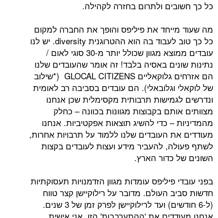
בים ולתרום בחזרה לקהילה.
ייחד את פיליפס והופך את החברה למקום
כל כך טוב לעבוד בה הוא ההטרוגנית diversity. יש לנו
עובדים ממוצא מגוון שכולל יותר מ-30 סוגי לאום /
נים באסיה בלבד! זה אומר שהעובדים שלנו
הם אזרחים גלוקאליים GLOCAL CITIZENS (*שילוב
 וגלובאלי). הם עובדים בסביבה רב לאומית
גמישות תרבותית מקסימלית שכן אנחנו
ותם בקבוצות מגוונות בכוונה – כחלק
 – כדי להשיג תוצאות אפקטיביות. אנחנו
ת העובדים שלנו ללמוד על תרבויות אחרות,
ה, להעביר מידע ועצות לעובדים בקצות
 כדור הארץ.
 פיליפס עומדות מגוון הזדמנויות תעסוקתיות
ב העולם. מדובר על רילוקיישן קצר טווח
(ל-6 חודשים) ועד לרילוקיישן לפרק זמן של 3 שנים.
דדים את 'ההתערבבות' הזו. אני אישית