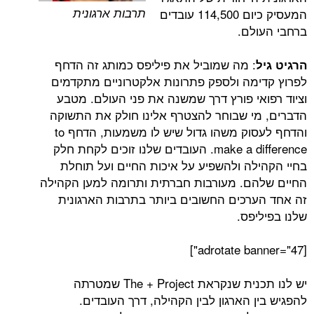
תרבות ארגונית
המעסיק כיום 114,500 עובדים
לם.
: מה שמוביל את פיליפס כמותג זה הדחף
מה ולספק פתרונות אלקטרוניים מתקדמים
אי פורץ דרך שמשנה את פני העולם. מטבע
י שבוחר להצטרף אלינו חולק את התשוקה
והדחף לעסוק משהו גדול שיש לו משמעות, הדחף to
make a difference. העובדים שלנו זוכים לקחת חלק
לה ולהשפיע על איכות החיים ועל תוחלת
ם. מעורבות חברתית ותרומה למען הקהילה
רכים החשובים ביותר בתרבות הארגונית
פס.
יש לנו תכנית שנקראת The + Project שמטרתה
 הארגון לבין הקהילה, דרך העובדים.