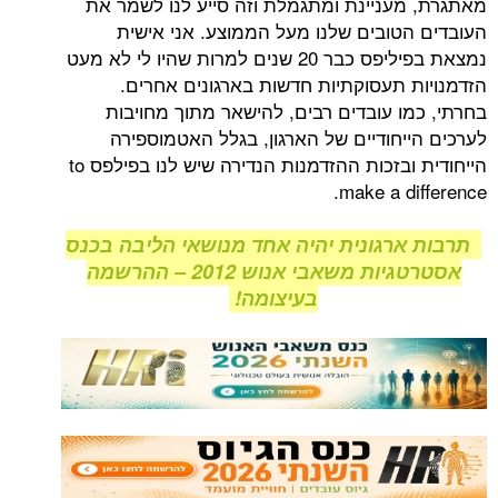
עניינת ומתגמלת וזה סייע לנו לשמר את
טובים שלנו מעל הממוצע. אני אישית
נמצאת בפיליפס כבר 20 שנים למרות שהיו לי לא מעט
 תעסוקתיות חדשות בארגונים אחרים.
ו עובדים רבים, להישאר מתוך מחויבות
יחודיים של הארגון, בגלל האטמוספירה
הייחודית ובזכות ההזדמנות הנדירה שיש לנו בפילפס to
make a d
רגונית יהיה אחד מנושאי הליבה בכנס
אסטרטגיות משאבי אנוש 2012 – ההרשמה
בעיצומה!