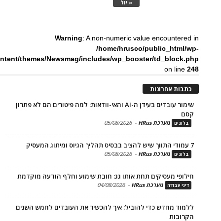
« יול
Warning
: A non-numeric value encounte
/home/hrusco/public_htm
content/themes/Newsmag/includes/wp_booster/td_bloc
on li
ת אחרונות
שימור עובדים בעידן ה-AI והאי-וודאות: למה פיטורים הם לא פתרון
מערכת HRus
-
05/08/2026
ים
מערכת HRus
-
05/08/2026
ים
פי מעסיקים תחת אותו גג: חובת שימוע וחלף הודעה מוקדמת
מערכת HRus
-
04/08/2026
 עבודה
ד מחדש כדי להוביל: איך להכשיר את העובדים לחמש השנים
בות