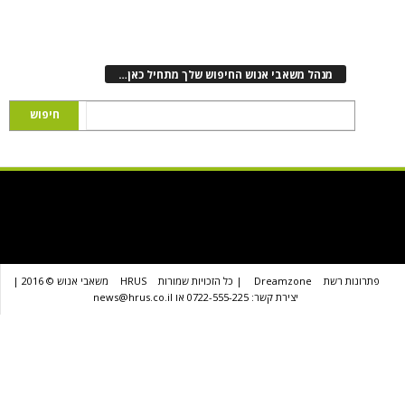
נהל משאבי אנוש החיפוש שלך מתחיל כאן…
שת
Dreamzone
| כל הזכויות שמורות
HRUS
משאבי אנוש © 2016 |
יצירת קשר: 0722-555-225 או news@hrus.co.il