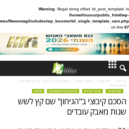
Warning
: Illegal string offset 'td_pos
/home/hrusco/publ
content/themes/Newsmag/includes/wp_booster/td_single_templa
חדשות
 עבודה
ארגוני עובדים
הסכם קיבוצי ב"הגיחון" שם קץ לשש שנות
דעות
ארגוני עובדים
זכויות עובדים ומעסיקים
חדשות
יבוצי ב"הגיחון" שם קץ לשש
ברנז'ה
אבק עובדים
מאמרים