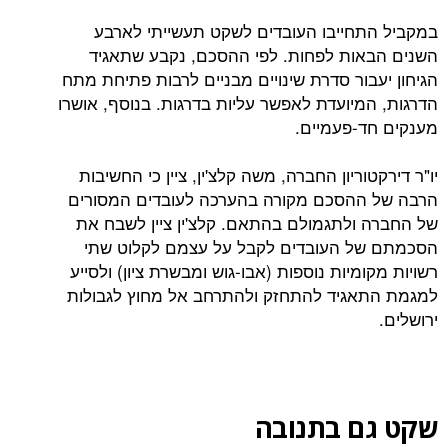
חייבו העובדים לשקט תעשייתי לארבע
ות לפחות. לפי ההסכם, נקבע שתאגיד
בור סדרת שינויים מבניים לרבות פתיחת מתח
מיועדת לאפשר עליות בדרגות. בנוסף, אושרו
-פעמיים.
וריון החברה, משה קלצ'ין, ציין כי החשיבות
ההסכם מקורה בהערכה לעובדים המסורים
ולתגמולם בהתאם. קלצ'ין ציין לשבח את
ל העובדים לקבל על עצמם לקלוט שתי
מיות נוספות (אבו-גוש ומבשרת ציון) ולסייע
גיד להתחזק ולהתרחב אל מחוץ לגבולות
ם בתנובה