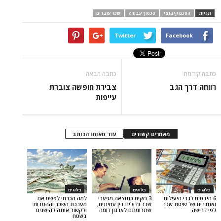
 קיבוצי
סכסוך עבודה
שכר עובדים
Twitter
Face
כתבה הבאה
הגב
צבירת חופשה צוברת
עייפות
מאמרים קשורים
עוד מאותו הכותב
בלוגים
בלוגים
היעילות
3 נזקים כתוצאה מפערי
למה הכרחי לפשט את
טת שכר
שכר גדולים בין עמיתים,
מערכת השכר וההטבות
שתרומתם לארגון דומה
ולקשור אותה להישגים
בשטח