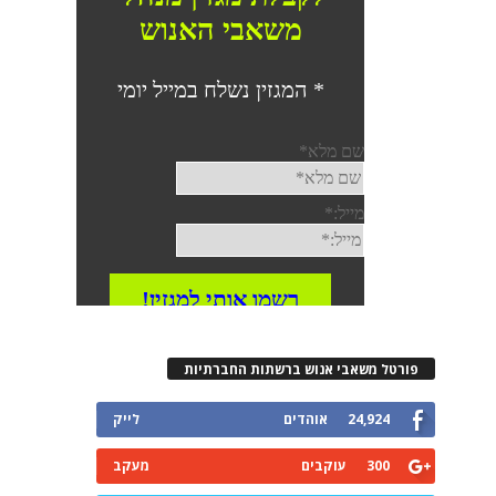
רטל משאבי אנוש ברשתות החברתיות
24,924
אוהדים
לייק
300
עוקבים
מעקב