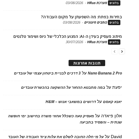
מערכת HRus
-
03/08/2026
ים
ות בפתח: מה השפעתן על מקום העבודה?
כותבים חיצוניים
-
03/08/2026
ים
בעידן ה-AI: המנוע הכלכלי של גיוס ושימור טלנטים
מערכת HRus
-
30/07/2026
ים
תגובות אחרונות
על
Nano Banana 2
3 דרכים לבניית ביטחון עצמי של עובדים
על
במה מתבטא ההחזר על ההשקעה בהכשרת עובדים
על
 קאסם
דרושים במשאבי אנוש – H&M
 פיאדה
על
מעסיק טעה כשכלל אחוזי משרה בחישוב ימי חופשה
ת – והפסיד בתביעה
D
על
על מי חלה החובה לשלם את עלות ציוד העבודה של העובד