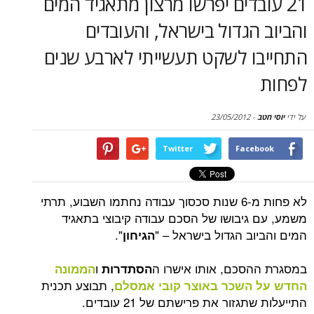
ובדים יפרשו מרצון מתאגיד המים
סקירות
הגדול בישראל, והעובדים
דף הבית
ו לשקט תעשייתי לארבע שנים
23/05/2012
-
Twitter
Face
לא פחות מ-6 שנות סכסוך עבודה נחתמו השבוע, תרתי
גיבושו של הסכם עבודה קיבוצי בתאגיד
ב הגדול בישראל – "
".
הגיחון
סכם, אותו אישרו ה
ו
הסתדרות
הממונה
, תבוצע תכנית
השכר באוצר קובי אמסלם
זור את פרישתם של 21 עובדים.