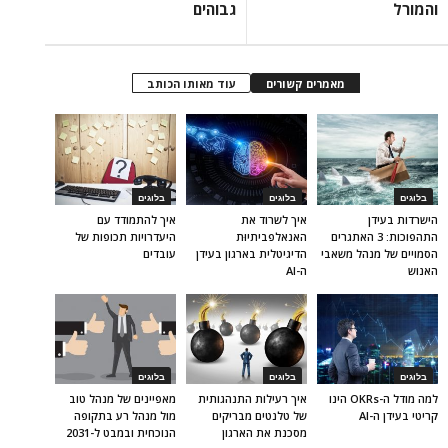
והמורל
גבוהים
מאמרים קשורים
עוד מאותו הכותב
בלוגים
בלוגים
בלוגים
הישרדות בעידן
איך לשרוד את
איך להתמודד עם
התהפוכות: 3 האתגרים
האנאלפביתיוּת
היעדרויות תכופות של
הסמויים של מנהל משאבי
הדיגיטלית בארגון בעידן
עובדים
האנוש
ה-AI
בלוגים
בלוגים
בלוגים
למה מודל ה-OKRs הינו
איך רעילות התנהגותית
מאפיינים של מנהל טוב
קריטי בעידן ה-AI
של טלנטים מבריקים
מול מנהל רע בתקופה
מסכנת את הארגון
הנוכחית ובמבט ל-2031