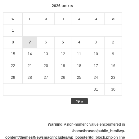
אוגוסט 2026
א
ב
ג
ד
ה
ו
ש
1
8
7
6
5
4
3
2
15
14
13
12
11
10
9
22
21
20
19
18
17
16
29
28
27
26
25
24
23
31
30
« יול
Warning
: A non-numeric value encountered in
/home/hrusco/public_html/wp-
content/themes/Newsmag/includes/wp_booster/td_block.php
on line