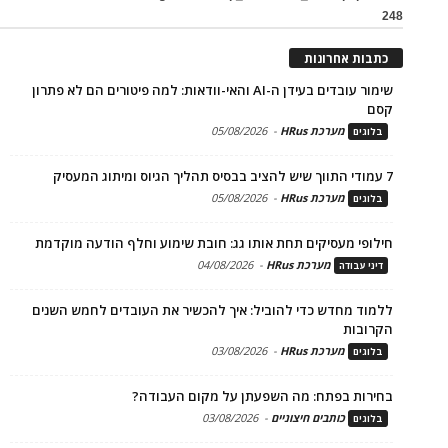
248
כתבות אחרונות
שימור עובדים בעידן ה-AI והאי-וודאות: למה פיטורים הם לא פתרון
קסם
מערכת HRus
-
05/08/2026
בלוגים
7 עמודי התווך שיש להציב בבסיס תהליך הגיוס ומיתוג המעסיק
מערכת HRus
-
05/08/2026
בלוגים
חילופי מעסיקים תחת אותו גג: חובת שימוע וחלף הודעה מוקדמת
מערכת HRus
-
04/08/2026
דיני עבודה
ללמוד מחדש כדי להוביל: איך להכשיר את העובדים לחמש השנים
הקרובות
מערכת HRus
-
03/08/2026
בלוגים
בחירות בפתח: מה השפעתן על מקום העבודה?
כותבים חיצוניים
-
03/08/2026
בלוגים