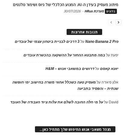
מיתוג מעסיק בעידן ה-AI: המנוע הכלכלי של גיוס ושימור טלנטים
מערכת HRus
-
30/07/2026
בלוגים
תגובות אחרונות
Nano Banana 2 Pro
על
3 דרכים לבניית ביטחון עצמי של עובדים
יפעת
על
במה מתבטא ההחזר על ההשקעה בהכשרת עובדים
יאנא קאסם
על
דרושים במשאבי אנוש – H&M
אלון פיאדה
על
מעסיק טעה כשכלל אחוזי משרה בחישוב ימי חופשה
שנתית – והפסיד בתביעה
David
על
על מי חלה החובה לשלם את עלות ציוד העבודה של העובד
מנהל משאבי אנוש החיפוש שלך מתחיל כאן…