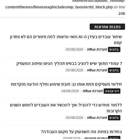
/home/hrusco/public_html/wp-
content/themes/Newsmag/includes/wp_booster/td_block.php
on line
248
כתבות אחרונות
שימור עובדים בעידן ה-AI והאי-וודאות: למה פיטורים הם לא פתרון
קסם
מערכת HRus
-
05/08/2026
בלוגים
7 עמודי התווך שיש להציב בבסיס תהליך הגיוס ומיתוג המעסיק
מערכת HRus
-
05/08/2026
בלוגים
חילופי מעסיקים תחת אותו גג: חובת שימוע וחלף הודעה מוקדמת
מערכת HRus
-
04/08/2026
דיני עבודה
ללמוד מחדש כדי להוביל: איך להכשיר את העובדים לחמש השנים
הקרובות
מערכת HRus
-
03/08/2026
בלוגים
בחירות בפתח: מה השפעתן על מקום העבודה?
כותבים חיצוניים
-
03/08/2026
בלוגים