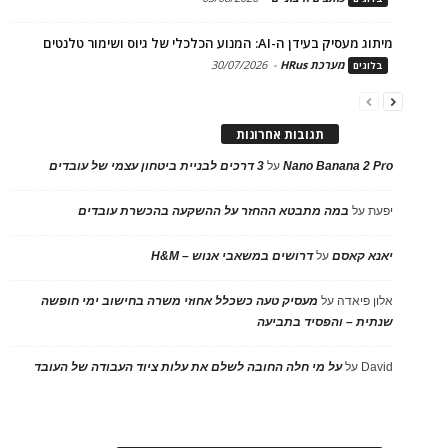
מיתוג מעסיק בעידן ה-AI: המנוע הכלכלי של גיוס ושימור טלנטים
מערכת HRus
-
30/07/2026
בלוגים
תגובות אחרונות
Nano Banana 2 Pro
על
3 דרכים לבניית ביטחון עצמי של עובדים
יפעת
על
במה מתבטא ההחזר על ההשקעה בהכשרת עובדים
יאנא קאסם
על
דרושים במשאבי אנוש – H&M
אלון פיאדה
על
מעסיק טעה כשכלל אחוזי משרה בחישוב ימי חופשה
שנתית – והפסיד בתביעה
David
על
על מי חלה החובה לשלם את עלות ציוד העבודה של העובד