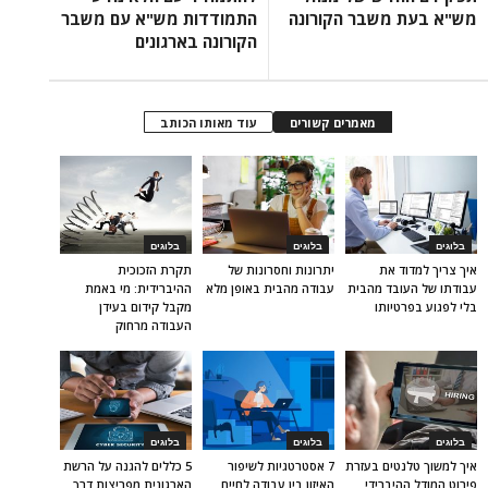
מש"א בעת משבר הקורונה
התמודדות מש"א עם משבר
הקורונה בארגונים
מאמרים קשורים
עוד מאותו הכותב
בלוגים
בלוגים
בלוגים
איך צריך למדוד את
יתרונות וחסרונות של
תקרת הזכוכית
עבודתו של העובד מהבית
עבודה מהבית באופן מלא
ההיברידית: מי באמת
בלי לפגוע בפרטיותו
מקבל קידום בעידן
העבודה מרחוק
בלוגים
בלוגים
בלוגים
איך למשוך טלנטים בעזרת
7 אסטרטגיות לשיפור
5 כללים להגנה על הרשת
פירוט המודל ההיברידי
האיזון בין עבודה לחיים
הארגונית מפריצות דרך