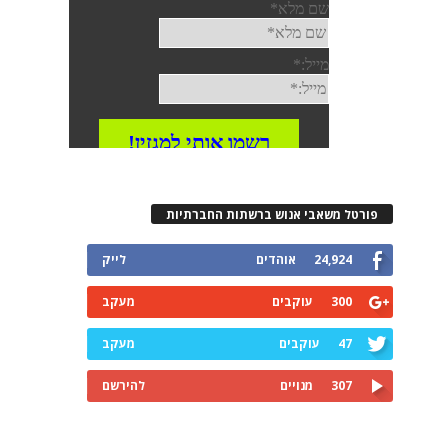
פורטל משאבי אנוש ברשתות החברתיות
24,924
אוהדים
לייק
300
עוקבים
מעקב
47
עוקבים
מעקב
307
מנויים
להירשם