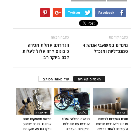
Twitter
Facebook
כתבה קודמת
כתבה הבאה
מינויים במשאבי אנוש: 4
הגדרתם עמלת מכירה
סמנכ"ליות ומנכ"ל
כ'בונוס'? זה עלול לעלות
לכם ביוקר רב
מאמרים קשורים
עוד מאותו הכותב
בלוגים
בלוגים
דיני עבודה
חובת הפקדות לביטוח
הנהלה מכילה: שילוב
חילופי מעסיקים תחת
פנסיוני לעובדים חדשים
עובדים עם מוגבלות
אותו גג: חובת שימוע
ולעובדים לאחר פרישה
במקומות העבודה
וחלף הודעה מוקדמת