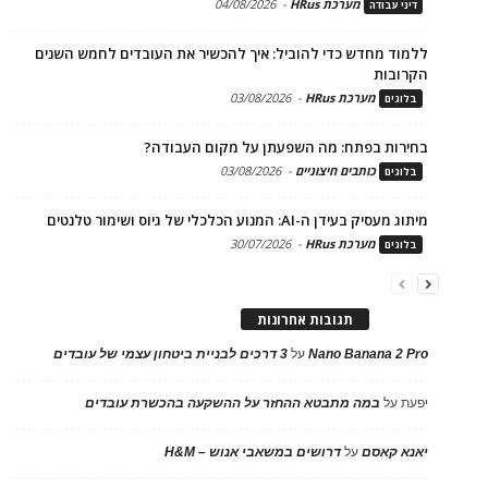
מערכת HRus
-
04/08/2026
דיני עבודה
ללמוד מחדש כדי להוביל: איך להכשיר את העובדים לחמש השנים
הקרובות
מערכת HRus
-
03/08/2026
בלוגים
בחירות בפתח: מה השפעתן על מקום העבודה?
כותבים חיצוניים
-
03/08/2026
בלוגים
מיתוג מעסיק בעידן ה-AI: המנוע הכלכלי של גיוס ושימור טלנטים
מערכת HRus
-
30/07/2026
בלוגים
תגובות אחרונות
Nano Banana 2 Pro
על
3 דרכים לבניית ביטחון עצמי של עובדים
יפעת
על
במה מתבטא ההחזר על ההשקעה בהכשרת עובדים
יאנא קאסם
על
דרושים במשאבי אנוש – H&M