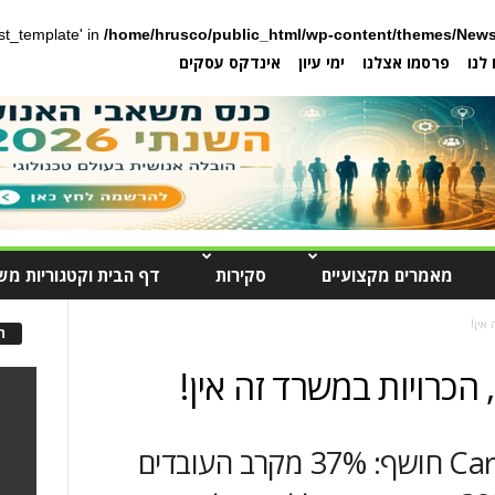
post_template' in
/home/hrusco/public_html/wp-content/themes/News
לנו
פרסמו אצלנו
ימי עיון
אינדקס עסקים
מאמרים מקצועיים
סקירות
דף הבית וקטגוריות מש
 אין!
ה
הכרויות במשרד זה אין!
סקר חדש של CareerBuilder חושף: 37% מקרב העובדים