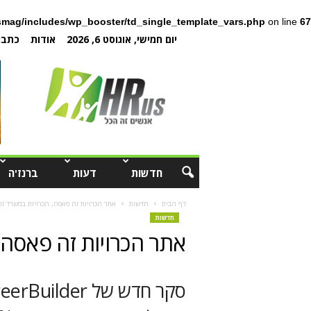
mag/includes/wp_booster/td_single_template_vars.php
on line
67
יום חמישי, אוגוסט 6, 2026
אודות
כתבו 
חדשות
דעות
ברנז'ה
דף הבית
חדשות
אתר הכרויות זה פאסה, הכרויות במשרד זה
חדשות
אתר הכרויות זה פאסה, 