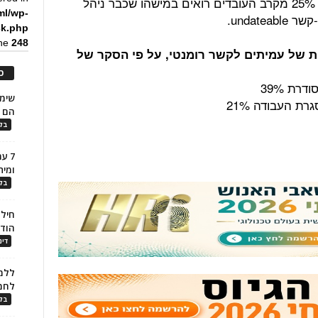
שניהל קשר עם חבר לעבודה. למעשה, 25% מקרב העובדים רואים במישהו שכבר ניהל
ml/wp-
undat.
ck.php
ine
248
ת של עמיתים לקשר רומנטי, על פי הסקר של
כ
רת 39%
ת העבודה 21%
הם ל
בלו
7 ע
ומית
בלו
חילו
הוד
דינ
ללמו
לחמ
בלו