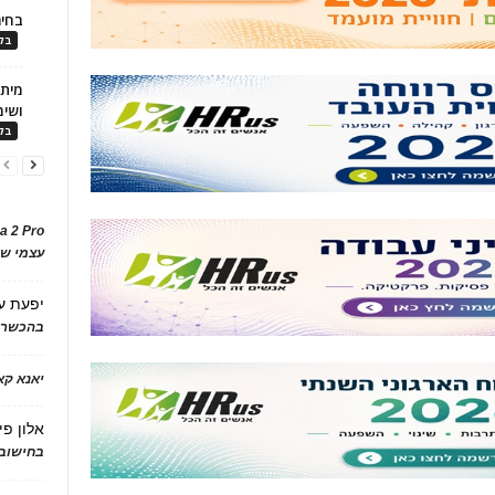
בחיר
בלו
ושימ
בלו
a 2 Pro
עצמי של
יפעת
ע
בהכשרת
יאנא ק
אלון פי
בחישוב 