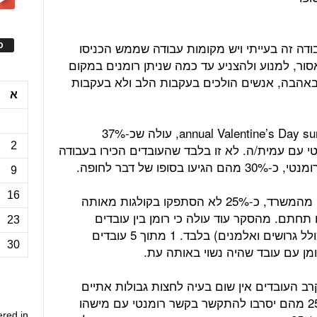
ודה זה בעייתי ויש מקומות עבודה שממש הכניסו
ס
סור, למנוע ולהצניע עד כמה שניתן רומנים במקום
באהבה, אנשים הולכים בעקבות הלב ולא בעקבות
א
מתוך הסקר, שנערך בחג האהבה annual Valentine’s Day survey, עולה שכ-37%
2
י עם עמית/ה. לא זו בלבד שהעובדים הכירו בעבודה
ו של דבר לחופה.
9
16
מקרב העובדים שניהלו רומן עם אנשים מהמשרד, כ-25% לא הסתפקו בקולגות מאותה
תחתם. מהסקר עוד עולה כי רומן בין עובדים
23
במשרד הוא לא נחלתם של הרווקים (כולל גרושים ואלמנים) בלבד. 1 מתוך 5 עובדים
30
רומן עם עובד שהיה נשוי באותה עת.
 ניתן ללמוד שאמנם ל-37% מקרב העובדים אין שום בעיה לחצות גבולות אתיים
ולהפוך חבר לעבוד לחבר לחיים אך 25% מהם יסרבו להתקשר בקשר רומנטי עם מישהו
ered in