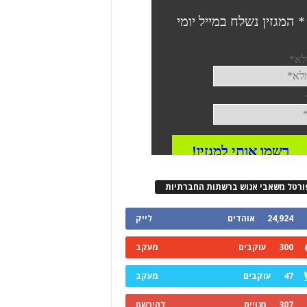
ורטל משאבי אנוש ברשתות החברתיות
24,924
אוהדים
לייק
300
עוקבים
מעקב
47
עוקבים
מעקב
307
מנויים
להירשם