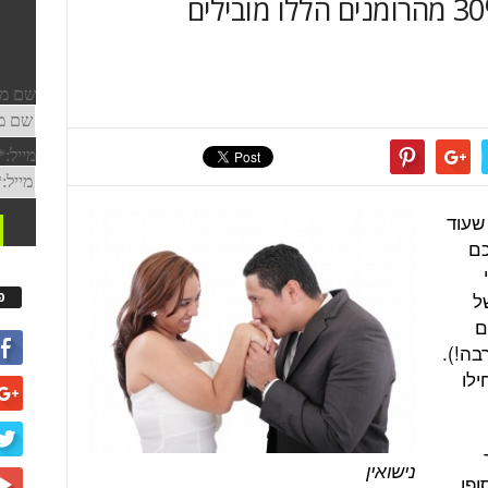
מנהלים רומנים בעבודה. 30% מהרומנים הללו מובילים
שעוד
כם
ל
פ
עם
בה!).
ילו
נישואין
ע בסופו