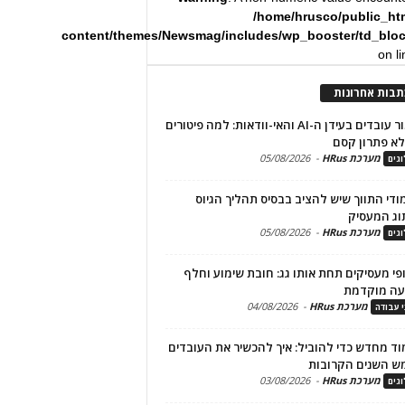
/home/hrusco/public_ht
content/themes/Newsmag/includes/wp_booster/td_blo
on l
תבות אחרונות
שימור עובדים בעידן ה-AI והאי-וודאות: למה פיטורים
א פתרון קסם
מערכת HRus
-
05/08/2026
גים
מודי התווך שיש להציב בבסיס תהליך הגיוס
וג המעסיק
מערכת HRus
-
05/08/2026
גים
פי מעסיקים תחת אותו גג: חובת שימוע וחלף
עה מוקדמת
מערכת HRus
-
04/08/2026
י עבודה
ד מחדש כדי להוביל: איך להכשיר את העובדים
ש השנים הקרובות
מערכת HRus
-
03/08/2026
גים