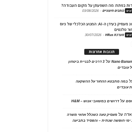
ות בפתח: מה השפעתן על מקום העבודה?
כותבים חיצוניים
-
03/08/2026
גים
מיתוג מעסיק בעידן ה-AI: המנוע הכלכלי של גיוס
ור טלנטים
מערכת HRus
-
30/07/2026
גים
תגובות אחרונות
על
Nano Banan
3 דרכים לבניית ביטחון
 עובדים
ל
במה מתבטא ההחזר על ההשקעה
 עובדים
על
אסם
דרושים במשאבי אנוש – H&M
אדה
על
מעסיק טעה כשכלל אחוזי משרה
ימי חופשה שנתית – והפסיד בתביעה