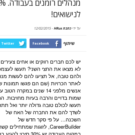
לנישואים!
על ידי
כתבת HRus
-
12/02/2015
שיתוף
Twitter
Facebook
יש לכם חברים רווקים או אחים צעירים 
לא מצאו את החצי השני? תעשו לעצמ
ולהם טובה, אל תציעו להם לעשות מנוי
לאתר הכרויות (שם הם פגשו תמונות ש
אנשים מלפני 14 שנים במקרה הטוב 
שמות בדויים והרבה בעיות מחויבות. הר
תעשו לכולם טובה גדולה יותר ואל תתח
לשדך להם את החברה של האח של
השכנה… על פי סקר חדש של
CareerBuilder, לזוגות שמתחילים קשר
במקום העבודה יש 30% סיכוי להגי