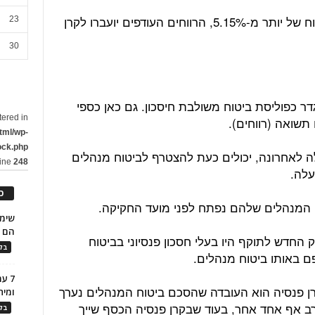
אבל אם השקעות קרן הפנסיה הניבו רווח של יותר מ-5.15%, הרווחים העודפים יועברו לקרן
23
30
גדר כפוליסת ביטוח משולבת חיסכון. גם כאן כספי
tered in
תשואה (רווחים).
tml/wp-
ock.php
 לאחרונה, יכולים כעת להצטרף לביטוח מנהלים
line
248
עלה.
כ
 המנהלים שלהם נפתח לפני מועד החקיקה.
הם ל
 החדש לתוקף היו בעלי חסכון פנסיוני בביטוח
בלו
ם באותו ביטוח מנהלים.
7 ע
רן פנסיה הוא העובדה שהסכם ביטוח המנהלים נערך
ומית
ערב אף אחד אחר, בעוד שבקרן פנסיה הכסף שייך
בלו