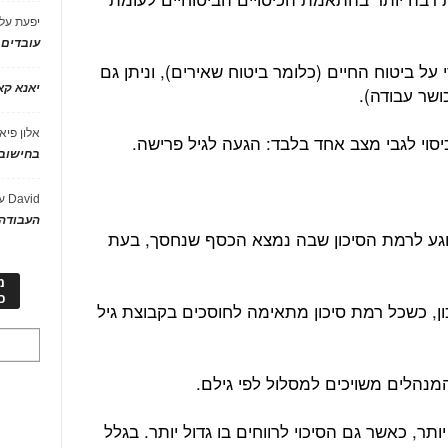
יפעת
על
עובדים
על ביטוח החיים (כלומר ביטוח שאירים), וניתן גם
יאנא ק
ושר עבודה).
אלון פיא
סוי לגבי מצב אחד בלבד: הגעה לגיל פרישה.
בחישוב 
David
ע
העבודה 
וגע לרמת הסיכון שבה נמצא הכסף שנחסך, בעת
מ
כ
ון, כשכל רמת סיכון מתאימה לחוסכים בקבוצת גיל
מנהלים משויכים למסלול לפי גילם.
ותר, כאשר גם הסיכוי לרווחים בו גדול יותר. בגלל