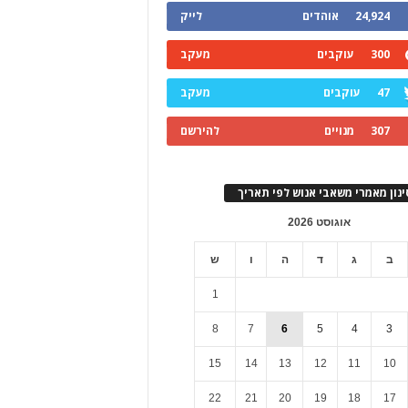
24,924
אוהדים
לייק
300
עוקבים
מעקב
47
עוקבים
מעקב
307
מנויים
להירשם
ינון מאמרי משאבי אנוש לפי תאריך
אוגוסט 2026
ב
ג
ד
ה
ו
ש
1
8
7
6
5
4
3
15
14
13
12
11
10
22
21
20
19
18
17