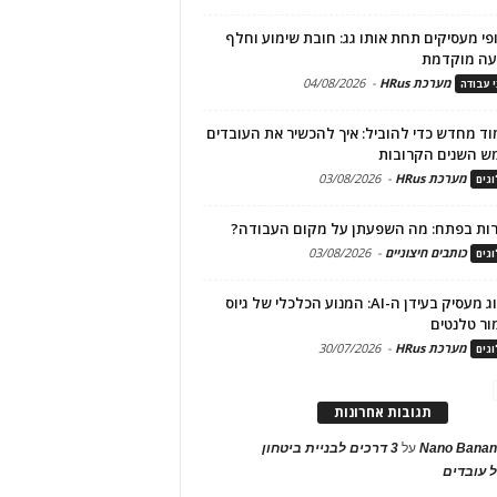
פי מעסיקים תחת אותו גג: חובת שימוע וחלף
עה מוקדמת
מערכת HRus
-
04/08/2026
י עבודה
ד מחדש כדי להוביל: איך להכשיר את העובדים
ש השנים הקרובות
מערכת HRus
-
03/08/2026
גים
ות בפתח: מה השפעתן על מקום העבודה?
כותבים חיצוניים
-
03/08/2026
גים
מיתוג מעסיק בעידן ה-AI: המנוע הכלכלי של גיוס
ור טלנטים
מערכת HRus
-
30/07/2026
גים
תגובות אחרונות
Nano Banan
על
3 דרכים לבניית ביטחון
 עובדים