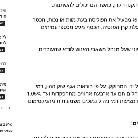
תקנון הקרן, כאשר הם יכולים להשתנות.
חילו
הוד
וא מפעיל את הפוליסה בעת מוות או נכות, הכסף
דינ
לת קרן הפנסיה, הכסף מגיע מכספי עמיתים
ללמו
לחמ
פנסיוני שעל מנהל משאבי האנוש לוודא שהעובדים
בלו
בחיר
בלו
 ידי המחוקק. על פי הוראות אגף שוק ההון, דמי
ושימ
הניהול המקסימליים לגבייה בביטוח מנהלים הם עד ארבעה אחוזים מההפקדות ועד 1.05%
בלו
מציעות דמי ניהול נמוכים משמעותית מהמקסימום
:
a 2 Pro
עצמי של
רבה יותר בהתאמת הכיסויים הביטוחיים לעומת