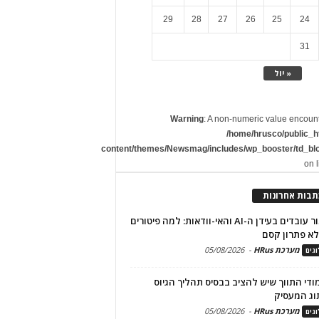
29
28
27
26
25
24
31
« יול
Warning
: A non-numeric value encoun
/home/hrusco/public_h
content/themes/Newsmag/includes/wp_booster/td_bl
on 
תבות אחרונות
שימור עובדים בעידן ה-AI והאי-וודאות: למה פיטורים
א פתרון קסם
מערכת HRus
-
05/08/2026
גים
מודי התווך שיש להציב בבסיס תהליך הגיוס
וג המעסיק
מערכת HRus
-
05/08/2026
גים