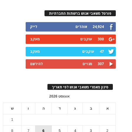
פורטל משאבי אנוש ברשתות החברתיות
24,924
אוהדים
לייק
300
עוקבים
מעקב
47
עוקבים
מעקב
307
מנויים
להירשם
סינון מאמרי משאבי אנוש לפי תאריך
אוגוסט 2026
א
ב
ג
ד
ה
ו
ש
1
8
7
6
5
4
3
2