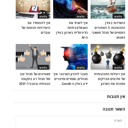
בלוגים
בלוגים
בלוגים
הישרדות בעידן
איך לשרוד את
איך להתמודד עם
התהפוכות: 3 האתגרים
האנאלפביתיוּת
היעדרויות תכופות של
הסמויים של מנהל משאבי
הדיגיטלית בארגון בעידן
עובדים
האנוש
ה-AI
בלוגים
בלוגים
בלוגים
איך רעילות התנהגותית
מעבר לזיכרון הארגוני: איך
מאפיינים של מנהל טוב
של טלנטים מבריקים
מנהלים, שומרים ומייצרים
מול מנהל רע בתקופה
מסכנת את הארגון
ידע בעידן ה-GenAI
הנוכחית ובמבט ל-2031
אין תגובות
השאר תגובה