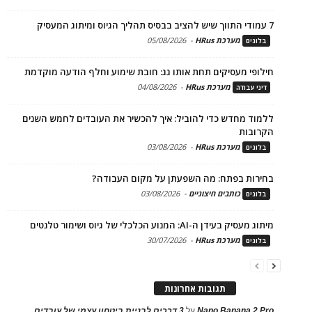
7 עמודי התווך שיש להציב בבסיס תהליך הגיוס ומיתוג המעסיק
מערכת HRus
-
05/08/2026
בלוגים
חילופי מעסיקים תחת אותו גג: חובת שימוע וחלף הודעה מוקדמת
מערכת HRus
-
04/08/2026
דיני עבודה
ללמוד מחדש כדי להוביל: איך להכשיר את העובדים לחמש השנים
הקרובות
מערכת HRus
-
03/08/2026
בלוגים
בחירות בפתח: מה השפעתן על מקום העבודה?
כותבים חיצוניים
-
03/08/2026
בלוגים
מיתוג מעסיק בעידן ה-AI: המנוע הכלכלי של גיוס ושימור טלנטים
מערכת HRus
-
30/07/2026
בלוגים
תגובות אחרונות
Nano Banana 2 Pro
על
3 דרכים לבניית ביטחון עצמי של עובדים