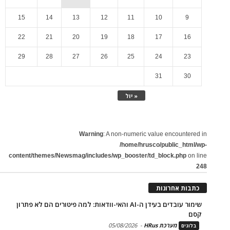
15
14
13
12
11
10
9
22
21
20
19
18
17
16
29
28
27
26
25
24
23
31
30
« יול
Warning
: A non-numeric value encountered in
/home/hrusco/public_html/wp-
content/themes/Newsmag/includes/wp_booster/td_block.php
on line
248
כתבות אחרונות
שימור עובדים בעידן ה-AI והאי-וודאות: למה פיטורים הם לא פתרון
קסם
מערכת HRus
-
05/08/2026
בלוגים