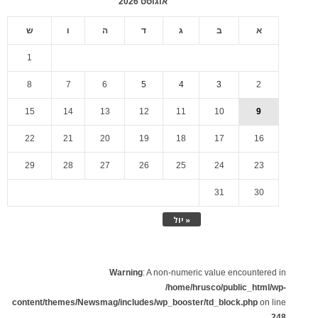
אוגוסט 2026
א
ב
ג
ד
ה
ו
ש
1
8
7
6
5
4
3
2
15
14
13
12
11
10
9
22
21
20
19
18
17
16
29
28
27
26
25
24
23
31
30
« יול
Warning
: A non-numeric value encountered in
/home/hrusco/public_html/wp-
content/themes/Newsmag/includes/wp_booster/td_block.php
on line
248