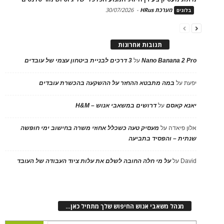
מערכת HRus
-
30/07/2026
בלוגים
תגובות אחרונות
Nano Banana 2 Pro
על
3 דרכים לבניית ביטחון עצמי של עובדים
יפעת
על
במה מתבטא ההחזר על ההשקעה בהכשרת עובדים
יאנא קאסם
על
דרושים במשאבי אנוש – H&M
אלון פיאדה
על
מעסיק טעה כשכלל אחוזי משרה בחישוב ימי חופשה
שנתית – והפסיד בתביעה
David
על
על מי חלה החובה לשלם את עלות ציוד העבודה של העובד
מנהל משאבי אנוש החיפוש שלך מתחיל כאן…