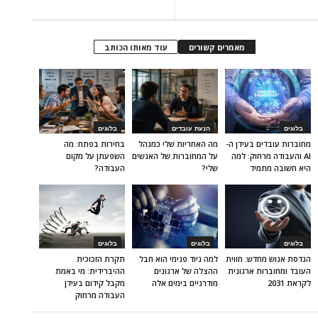
מאמרים קשורים
עוד מאותו הכותב
בלוגים
הנעת עובדים
בלוגים
מחוברות עובדים בעידן ה-
מה האחריות שלי כמנהל
בחירות בפתח: מה
AI והעבודה מרחוק: למה
על המחוברות של האנשים
השפעתן על מקום
היא חשובה מתמיד
שלי?
העבודה?
בלוגים
בלוגים
בלוגים
הנדסת אנוש מחדש: חווית
למה ניוד פנימי הוא חבל
תקרת הזכוכית
העובד ומחוברות ארגונית
ההצלה של ארגונים
ההיברידית: מי באמת
לקראת 2031
מודרניים בימים אלה
מקבל קידום בעידן
העבודה מרחוק