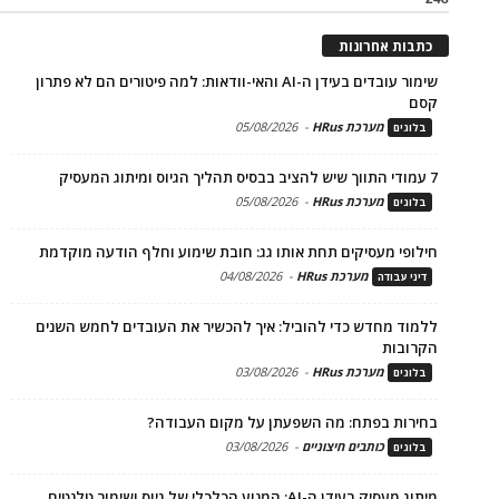
כתבות אחרונות
שימור עובדים בעידן ה-AI והאי-וודאות: למה פיטורים הם לא פתרון
קסם
מערכת HRus
-
05/08/2026
בלוגים
7 עמודי התווך שיש להציב בבסיס תהליך הגיוס ומיתוג המעסיק
מערכת HRus
-
05/08/2026
בלוגים
חילופי מעסיקים תחת אותו גג: חובת שימוע וחלף הודעה מוקדמת
מערכת HRus
-
04/08/2026
דיני עבודה
ללמוד מחדש כדי להוביל: איך להכשיר את העובדים לחמש השנים
הקרובות
מערכת HRus
-
03/08/2026
בלוגים
בחירות בפתח: מה השפעתן על מקום העבודה?
כותבים חיצוניים
-
03/08/2026
בלוגים
מיתוג מעסיק בעידן ה-AI: המנוע הכלכלי של גיוס ושימור טלנטים