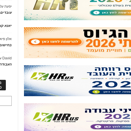
יפעת
על
עובדים
יאנא ק
אלון פיא
בחישוב 
David
ע
העבודה 
מ
כ