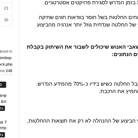
23
נהלים שדוחים החלטות בשל חוסר בוודאות חווים שחיקה
30
 של החלטה שנדחית גוזל יותר אנרגיה מהביצוע
משאבי האנוש שיכולים לשבור את השיתוק בקבלת
tered in
 הנתונים:
tml/wp-
ock.php
line
248
יש לאמץ את התפיסה שמנהל צריך לקבל החלטה כשיש בידיו כ-70% מהמידע הנדרש.
כ
הם ל
בלו
 הביצוע של ההנהלה לא רק את תוצאות ההחלטות,
7 ע
ומית
בלו