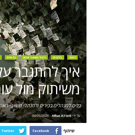
דעות
בלוגים
ניהול משאבי אנוש
כח אדם
איך להתגבר על
משיתוק מול עו
כלים למנהלים בכירים ולמנהלי משאבי האנ
על ידי
מערכת HRus
-
04/05/2026
שיתוף
Twitter
Facebook