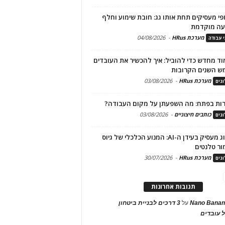
פי מעסיקים תחת אותו גג: חובת שימוע וחלף
עה מוקדמת
מערכת HRus
-
04/08/2026
י עבודה
ד מחדש כדי להוביל: איך להכשיר את העובדים
ש השנים הקרובות
מערכת HRus
-
03/08/2026
גים
ות בפתח: מה השפעתן על מקום העבודה?
כותבים חיצוניים
-
03/08/2026
גים
מיתוג מעסיק בעידן ה-AI: המנוע הכלכלי של גיוס
ור טלנטים
מערכת HRus
-
30/07/2026
גים
תגובות אחרונות
Nano Banan
על
3 דרכים לבניית ביטחון
 עובדים