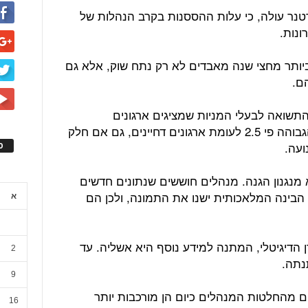
שנה (2026) על ידי גרטנר עולה, כי עלות ההססנות בקרב הנהלות של
יותר מחצי שנה מאבדים לא רק נתח שוק, אלא גם
ם.
 התשואה לבעלי המניות שמציגים ארגונים
המאופיינים בקבלת החלטות מהירה, הגבוהה פי 2.5 לעומת ארגונים דחיינים, גם אם חלק
ועה.
ס
 מנגנון הגנה. מנהלים חוששים שנתונים חדשים
 הבינה המלאכותית ישנו את התמונה, ולכן הם
א
 הדיגיטלי, המתנה למידע נוסף היא אשליה. עד
2
נתה.
9
גרטנר עולה, כי כ-65 אחוזים מהחלטות המנהלים כיום הן מורכבות יותר
16