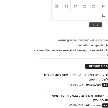
29
28
27
26
25
24
31
« יול
Warning
: A non-numeric value encoun
/home/hrusco/public_h
content/themes/Newsmag/includes/wp_booster/td_bl
on 
תבות אחרונות
שימור עובדים בעידן ה-AI והאי-וודאות: למה פיטורים
א פתרון קסם
מערכת HRus
-
05/08/2026
גים
מודי התווך שיש להציב בבסיס תהליך הגיוס
וג המעסיק
מערכת HRus
-
05/08/2026
גים