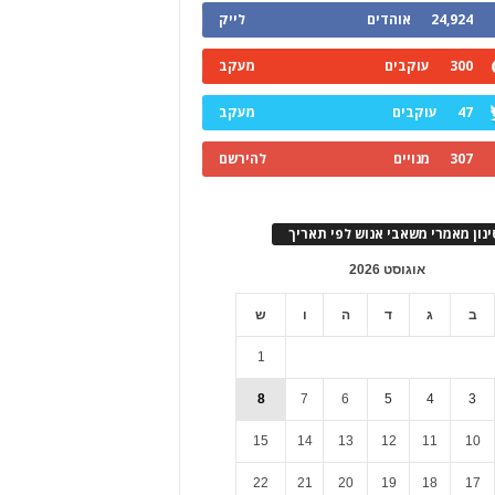
24,924
אוהדים
לייק
300
עוקבים
מעקב
47
עוקבים
מעקב
307
מנויים
להירשם
ינון מאמרי משאבי אנוש לפי תאריך
אוגוסט 2026
ב
ג
ד
ה
ו
ש
1
8
7
6
5
4
3
15
14
13
12
11
10
22
21
20
19
18
17