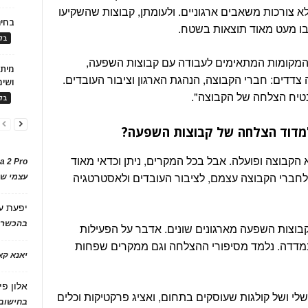
צורכות משאבים ארגוניים. ולעומתן, קבוצות שהשקיעו
בחיר
בו מעט מאוד תוצאות בשטח.
בלו
המקומות המתאימים לעבודה עם קבוצות השפעה,
 יחסי ה-win-win של שלושה צדדים: חברי הקבוצה, הנהגת הארגון וציבור העובדים.
ושימ
בטיח הצלחה של הקבוצה".
בלו
למדוד הצלחה של קבוצות השפעה?
הקבוצה ופועלה. אבל בכל המקרים, ניתן וכדאי מאוד
a 2 Pro
חברי הקבוצה עצמם, לציבור העובדים ולאסטרטגיה
עצמי של
יפעת
ע
בהכשרת
קבוצות השפעה מארגונים שונים. אדבר על הפעילות
נמדדה. נלמד מסיפורי ההצלחה וגם ממקרים שפחות
יאנא ק
אלון פי
לי ושל קולגות שעוסקים בתחום, ואציג פרקטיקות וכלים
בחישוב 