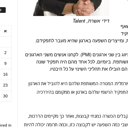
ס
דידי אשרת, Talent
שאף
א
קיד
 ומייצרים השפעה בארגון שהיא מעבר לתפקידם.
2
"לדוגמה, לפני כמה שנים תמכתי בהליך מיזוג בין שני ארגונים (PMI). לקחנו אנשים משני הארגונים
 משותפת. ביומיום, לכל אחד מהם היה תפקיד שונה
9
 הובילו את תהליכי השינוי על כל היבטיו.
16
פורמלית: המטרה המשותפת שלהם היא להוביל את הארגון
23
מהתפקיד הרשמי שלהם בארגון או ממקומם בהיררכיה
30
קבלים הכשרה כמנחי קבוצות, ואחר כך מקיימים הדרכות,
שבי כמה השפעה יש לקבוצה כזו, וכמה תרומה יכולה להיות
ered in