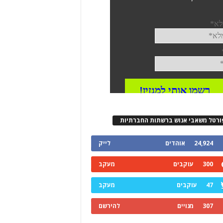
ורטל משאבי אנוש ברשתות החברתיות
24,924
אוהדים
לייק
300
עוקבים
מעקב
47
עוקבים
מעקב
307
מנויים
להירשם