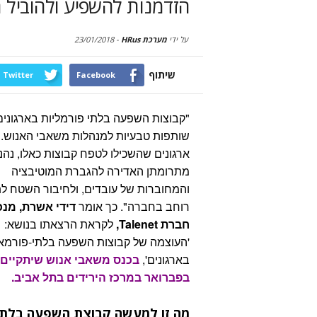
הזדמנות להשפיע ולהוביל ת
על ידי
מערכת HRus
-
23/01/2018
שיתוף
Twitter
Facebook
"קבוצות השפעה בלתי פורמליות בארגונים
שותפות טבעיות למנהלות משאבי האנוש.
ארגונים שהשכילו לטפח קבוצות כאלו, נהנ
מתרומתן האדירה להגברת המוטיבציה
והמחוברות של עובדים, ולחיבור השטח לת
רוחב בחברה". כך אומר
דידי אשרת, מנכ
חברת Talenet,
לקראת הרצאתו בנושא:
'העוצמה של קבוצות השפעה בלתי-פורמא
בארגונים',
בפברואר במרכז הירידים בתל אביב.
מה זו למעשה קבוצת השפעה בלתי