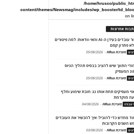
/home/hrusco/public_ht
content/themes/Newsmag/includes/wp_booster/td_blo
on l
תבות אחרונות
שימור עובדים בעידן ה-AI והאי-וודאות: למה פיטורים
א פתרון קסם
מערכת HRus
-
05/08/2026
גים
מודי התווך שיש להציב בבסיס תהליך הגיוס
וג המעסיק
מערכת HRus
-
05/08/2026
גים
פי מעסיקים תחת אותו גג: חובת שימוע וחלף
עה מוקדמת
מערכת HRus
-
04/08/2026
י עבודה
ד מחדש כדי להוביל: איך להכשיר את העובדים
ש השנים הקרובות
מערכת HRus
-
03/08/2026
גים