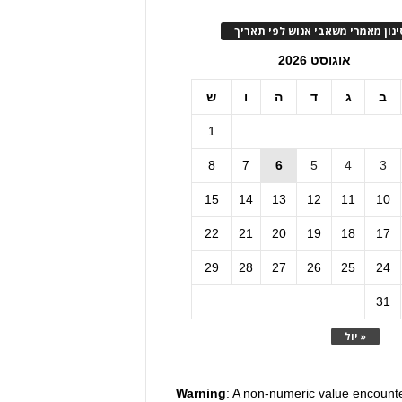
ינון מאמרי משאבי אנוש לפי תאריך
אוגוסט 2026
ב
ג
ד
ה
ו
ש
1
8
7
6
5
4
3
15
14
13
12
11
10
22
21
20
19
18
17
29
28
27
26
25
24
31
« יול
Warning
: A non-numeric value encount