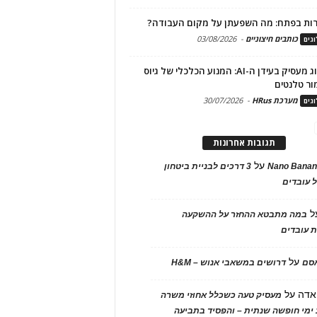
ות בפתח: מה השפעתן על מקום העבודה?
כותבים חיצוניים
-
03/08/2026
גים
מיתוג מעסיק בעידן ה-AI: המנוע הכלכלי של גיוס
ור טלנטים
מערכת HRus
-
30/07/2026
גים
תגובות אחרונות
על
Nano Banan
3 דרכים לבניית ביטחון
 עובדים
ל
במה מתבטא ההחזר על ההשקעה
 עובדים
על
אסם
דרושים במשאבי אנוש – H&M
אדה
על
מעסיק טעה כשכלל אחוזי משרה
ימי חופשה שנתית – והפסיד בתביעה