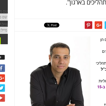
הליכים בארגון".
 הן
ים
פ
הליכי
"ל
ליות
בכנס משאבי אנוש שיתקיים ב-15