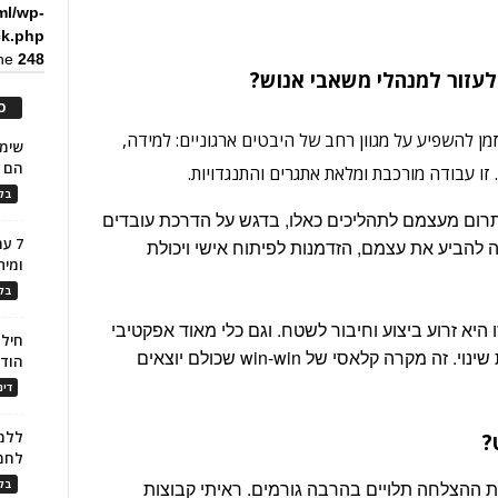
ml/wp-
ck.php
ine
248
לעזור למנהלי משאבי אנוש?
כ
ן להשפיע על מגוון רחב של היבטים ארגוניים: למידה,
הם ל
. זו עבודה מורכבת ומלאת אתגרים והתנגדויות.
בלו
לתרום מעצמם לתהליכים כאלו, בדגש על הדרכת עובדים
7 ע
 להביע את עצמם, הזדמנות לפיתוח אישי ויכולת
ומית
בלו
יא זרוע ביצוע וחיבור לשטח. וגם כלי מאוד אפקטיבי
חילו
למניעת התנגדויות, בהקשרים של הטמעת שינוי. זה מקרה קלאסי של win-win שכולם יוצאים
הוד
דינ
ללמו
?
לחמ
דת ההצלחה תלויים בהרבה גורמים. ראיתי קבוצות
בלו