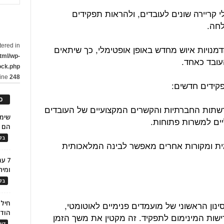
 קריירה שונים לעובדים, ולהראות תפקידים
לחה.
tered in
דמנויות איוש מחדש באופן אופטימלי, כך שיתאים
tml/wp-
עובד כאחד.
ock.php
line
248
כ
שתות החברתיות והקשרים המקצועיים של העובדים
יים למשרות פתוחות.
הם ל
בלו
ימית ומקורות אחרים מאפשר לבינה המלאכותית
7 ע
ומית
בלו
חילו
נון הראשוני של מועמדים פנימיים לאוטומטי,
הוד
ישות המינימום לתפקיד. זה מקטין את משך הזמן
דינ