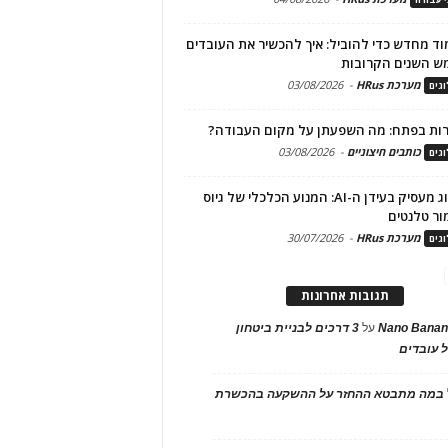
ד מחדש כדי להוביל: איך להכשיר את העובדים
ש השנים הקרובות
מערכת HRus
-
03/08/2026
גים
ות בפתח: מה השפעתן על מקום העבודה?
כותבים חיצוניים
-
03/08/2026
גים
מיתוג מעסיק בעידן ה-AI: המנוע הכלכלי של גיוס
ור טלנטים
מערכת HRus
-
30/07/2026
גים
תגובות אחרונות
Nano Banan
על
3 דרכים לבניית ביטחון
 עובדים
במה מתבטא ההחזר על ההשקעה בהכשרת