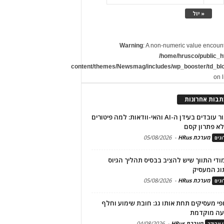
« יול
Warning
: A non-numeric value encoun
/home/hrusco/public_h
content/themes/Newsmag/includes/wp_booster/td_bl
on 
תבות אחרונות
שימור עובדים בעידן ה-AI והאי-וודאות: למה פיטורים
א פתרון קסם
מערכת HRus
-
05/08/2026
גים
מודי התווך שיש להציב בבסיס תהליך הגיוס
וג המעסיק
מערכת HRus
-
05/08/2026
גים
פי מעסיקים תחת אותו גג: חובת שימוע וחלף
עה מוקדמת
מערכת HRus
-
04/08/2026
י עבודה