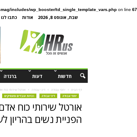
mag/includes/wp_booster/td_single_template_vars.php
on line
67
שבת, אוגוסט 8, 2026
אודות
כתבו לנו
חדשות
דעות
ברנז'ה
דף הבית
יחסי עבודה
דיני עבודה
אורטל שירותי כוח א
יחסי עבודה
דיני עבודה
זכויות עובדים ומעסיקים
אורטל שירותי כוח אד
הפניית נשים בהריון ל