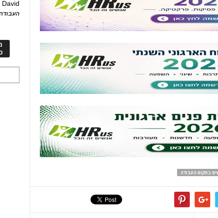
David
ע
העבודה 
מ
כ
ים במקום העבודה