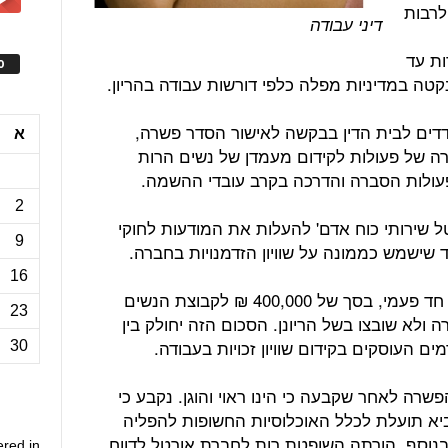
לרבות
דיני עבודה
ות עד
ס
קטה במדיניות מפלה כלפי דורשות עבודה בהריון.
דדים לבית הדין בבקשה לאישור הסדר פשרה,
א
ה של פעולות לקידום מעמדן של נשים הרות
עולות הסברה והדרכה בקרב עובדי ההשמה.
2
שירותי כוח אדם' להעלות את המודעות לחוקי
9
בד שישמש כממונה על שוויון הזדמנויות בחברה.
16
כמו כן, הסכימו הצדדים על פיצוי כספי, חד פעמי, בסך של 400,000 ₪ לקבוצת הנשים
23
לא שובצו בשל הריונן. הסכום הזה יחולק בין
ים העוסקים בקידום שוויון זכויות בעבודה.
30
רה לאחר שקבעה כי הינו ראוי והוגן. נקבע כי
יא תועלת לכלל האוכלוסיות החשופות להפליה
 בנוסף, הורתה השופטת רות לחברת אורטל לדווח
ered in