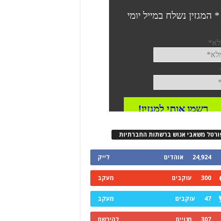
ורטל משאבי אנוש ברשתות החברתיות
24,924
אוהדים
לייק
300
עוקבים
מעקב
47
עוקבים
מעקב
307
מנויים
להירשם