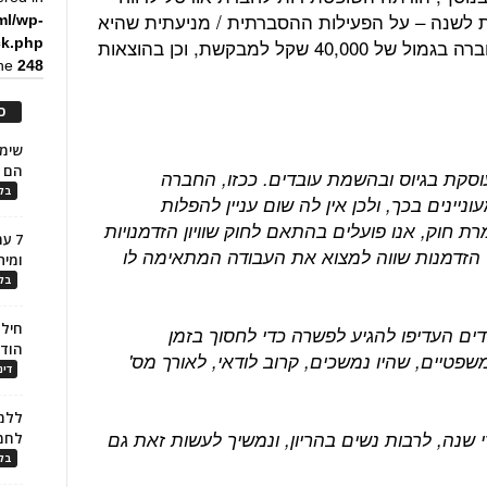
אחת לשנה – על הפעילות ההסברתית / מניעתית שהיא
ml/wp-
מיישמת לאורך השנה וכן חייבה את החברה בגמול של 40,000 שקל למבקשת, וכן בהוצאות
ck.php
ine
248
כ
הם ל
סקת בגיוס ובהשמת עובדים. ככזו, החברה
בלו
ינים בכך, ולכן אין לה שום עניין להפלות
 חוק, אנו פועלים בהתאם לחוק שוויון הזדמנויות
7 ע
 הזדמנות שווה למצוא את העבודה המתאימה לו
ומית
בלו
חילו
דים העדיפו להגיע לפשרה כדי לחסוך בזמן
הוד
שפטיים, שהיו נמשכים, קרוב לודאי, לאורך מס'
דינ
ללמו
שנה, לרבות נשים בהריון, ונמשיך לעשות זאת גם
לחמ
בלו