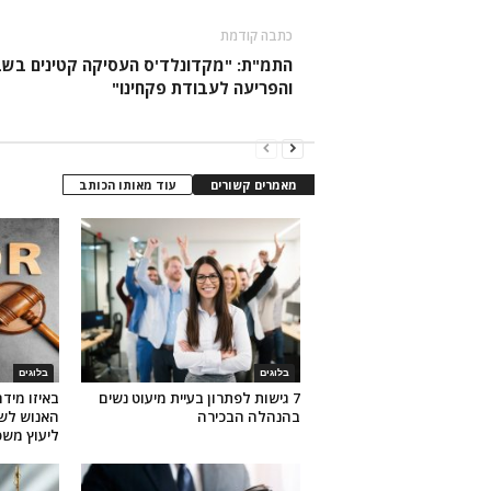
כתבה קודמת
התמ"ת: "מקדונלד'ס העסיקה קטינים בש
והפריעה לעבודת פקחינו"
מאמרים קשורים
עוד מאותו הכותב
בלוגים
בלוגים
7 גישות לפתרון בעיית מיעוט נשים
באיזו מיד
בהנהלה הבכירה
האנוש לשל
ליעוץ משפ