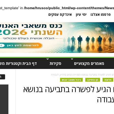
post_template' in
/home/hrusco/public_html/wp-content/themes/News
פרסמו אצלנו
ימי עיון
אינדקס עסקים
מאמרים מקצועיים
סקירות
דף הבית וקטגוריות מש
דם הגיע לפשרה בתביעה בנושא הפניית נשים בהריון לעבודה
ה
חדשות
מן הפסיקה
ניהול משאבי אנוש
ם הגיע לפשרה בתביעה בנושא
עבודה