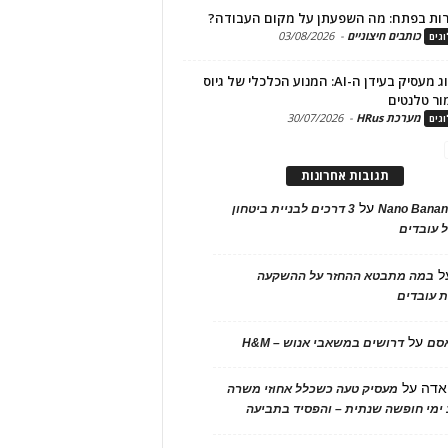
ות בפתח: מה השפעתן על מקום העבודה?
כותבים חיצוניים
-
03/08/2026
גים
מיתוג מעסיק בעידן ה-AI: המנוע הכלכלי של גיוס
ור טלנטים
מערכת HRus
-
30/07/2026
גים
תגובות אחרונות
על
Nano Banan
3 דרכים לבניית ביטחון
 עובדים
ל
במה מתבטא ההחזר על ההשקעה
 עובדים
על
אסם
דרושים במשאבי אנוש – H&M
אדה
על
מעסיק טעה כשכלל אחוזי משרה
ימי חופשה שנתית – והפסיד בתביעה