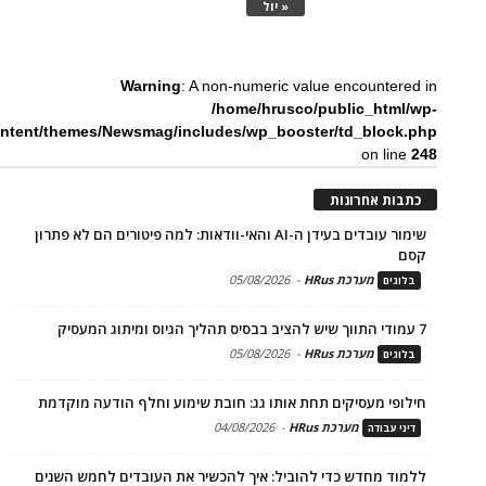
« יול
Warning
: A non-numeric value encountered in
/home/hrusco/public_html/wp-
ntent/themes/Newsmag/includes/wp_booster/td_block.php
on line
248
כתבות אחרונות
שימור עובדים בעידן ה-AI והאי-וודאות: למה פיטורים הם לא פתרון
קסם
מערכת HRus
-
05/08/2026
בלוגים
7 עמודי התווך שיש להציב בבסיס תהליך הגיוס ומיתוג המעסיק
מערכת HRus
-
05/08/2026
בלוגים
חילופי מעסיקים תחת אותו גג: חובת שימוע וחלף הודעה מוקדמת
מערכת HRus
-
04/08/2026
דיני עבודה
ללמוד מחדש כדי להוביל: איך להכשיר את העובדים לחמש השנים