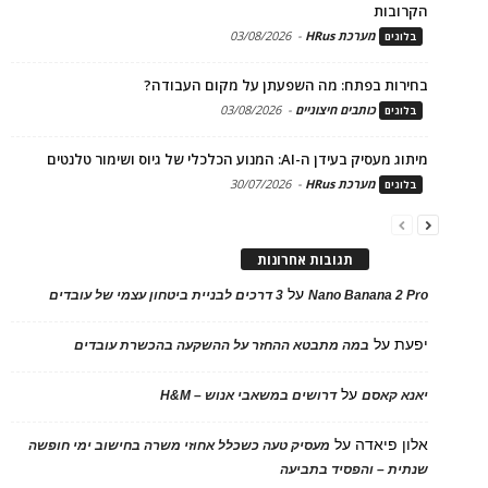
הקרובות
מערכת HRus
-
03/08/2026
בלוגים
בחירות בפתח: מה השפעתן על מקום העבודה?
כותבים חיצוניים
-
03/08/2026
בלוגים
מיתוג מעסיק בעידן ה-AI: המנוע הכלכלי של גיוס ושימור טלנטים
מערכת HRus
-
30/07/2026
בלוגים
תגובות אחרונות
על
Nano Banana 2 Pro
3 דרכים לבניית ביטחון עצמי של עובדים
יפעת
על
במה מתבטא ההחזר על ההשקעה בהכשרת עובדים
על
יאנא קאסם
דרושים במשאבי אנוש – H&M
אלון פיאדה
על
מעסיק טעה כשכלל אחוזי משרה בחישוב ימי חופשה
שנתית – והפסיד בתביעה