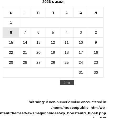
אוגוסט 2026
א
ב
ג
ד
ה
ו
ש
1
8
7
6
5
4
3
2
15
14
13
12
11
10
9
22
21
20
19
18
17
16
29
28
27
26
25
24
23
31
30
« יול
Warning
: A non-numeric value encountered in
/home/hrusco/public_html/wp-
ntent/themes/Newsmag/includes/wp_booster/td_block.php