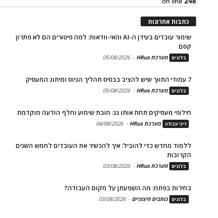
on line
248
כתבות אחרונות
שימור עובדים בעידן ה-AI והאי-וודאות: למה פיטורים הם לא פתרון
קסם
מערכת HRus
-
05/08/2026
בלוגים
7 עמודי התווך שיש להציב בבסיס תהליך הגיוס ומיתוג המעסיק
מערכת HRus
-
05/08/2026
בלוגים
חילופי מעסיקים תחת אותו גג: חובת שימוע וחלף הודעה מוקדמת
מערכת HRus
-
04/08/2026
דיני עבודה
ללמוד מחדש כדי להוביל: איך להכשיר את העובדים לחמש השנים
הקרובות
מערכת HRus
-
03/08/2026
בלוגים
בחירות בפתח: מה השפעתן על מקום העבודה?
כותבים חיצוניים
-
03/08/2026
בלוגים