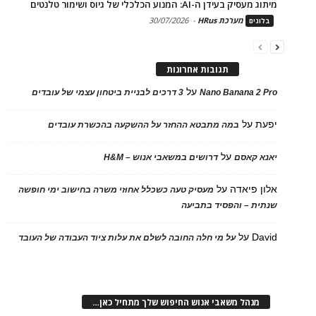
מיתוג מעסיק בעידן ה-AI: המנוע הכלכלי של גיוס ושימור טלנטים
מערכת HRus
-
30/07/2026
בלוגים
תגובות אחרונות
על
Nano Banana 2 Pro
3 דרכים לבניית ביטחון עצמי של עובדים
יפעת
על
במה מתבטא ההחזר על ההשקעה בהכשרת עובדים
על
יאנא קאסם
דרושים במשאבי אנוש – H&M
אלון פיאדה
על
מעסיק טעה כשכלל אחוזי משרה בחישוב ימי חופשה
שנתית – והפסיד בתביעה
David
על
על מי חלה החובה לשלם את עלות ציוד העבודה של העובד
מנהל משאבי אנוש החיפוש שלך מתחיל כאן…