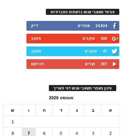
פורטל משאבי אנוש ברשתות החברתיות
24,924
אוהדים
לייק
300
עוקבים
מעקב
47
עוקבים
מעקב
307
מנויים
להירשם
סינון מאמרי משאבי אנוש לפי תאריך
אוגוסט 2026
א
ב
ג
ד
ה
ו
ש
1
8
7
6
5
4
3
2