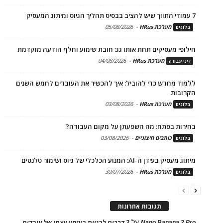
7 עמודי התווך שיש להציב בבסיס תהליך הגיוס ומיתוג המעסיק
מערכת HRus
-
05/08/2026
בלוגים
חילופי מעסיקים תחת אותו גג: חובת שימוע וחלף הודעה מוקדמת
מערכת HRus
-
04/08/2026
דיני עבודה
ללמוד מחדש כדי להוביל: איך להכשיר את העובדים לחמש השנים
הקרובות
מערכת HRus
-
03/08/2026
בלוגים
בחירות בפתח: מה השפעתן על מקום העבודה?
כותבים חיצוניים
-
03/08/2026
בלוגים
מיתוג מעסיק בעידן ה-AI: המנוע הכלכלי של גיוס ושימור טלנטים
מערכת HRus
-
30/07/2026
בלוגים
תגובות אחרונות
על
Nano Banana 2 Pro
3 דרכים לבניית ביטחון עצמי של עובדים