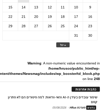
15
14
13
12
11
10
9
22
21
20
19
18
17
16
29
28
27
26
25
24
23
31
30
« יול
Warning
: A non-numeric value encountered in
/home/hrusco/public_html/wp-
ntent/themes/Newsmag/includes/wp_booster/td_block.php
on line
248
כתבות אחרונות
שימור עובדים בעידן ה-AI והאי-וודאות: למה פיטורים הם לא פתרון
קסם
מערכת HRus
-
05/08/2026
בלוגים