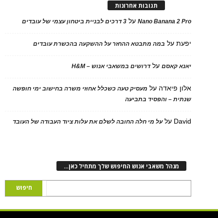
תגובות אחרונות
על
Nano Banana 2 Pro
3 דרכים לבניית ביטחון עצמי של עובדים
יפעת
על
במה מתבטא ההחזר על ההשקעה בהכשרת עובדים
על
יאנא קאסם
דרושים במשאבי אנוש – H&M
אלון פיאדה
על
מעסיק טעה כשכלל אחוזי משרה בחישוב ימי חופשה
שנתית – והפסיד בתביעה
David
על
על מי חלה החובה לשלם את עלות ציוד העבודה של העובד
מנהל משאבי אנוש החיפוש שלך מתחיל כאן…