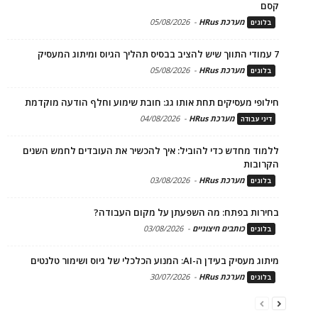
קסם
מערכת HRus
-
05/08/2026
בלוגים
7 עמודי התווך שיש להציב בבסיס תהליך הגיוס ומיתוג המעסיק
מערכת HRus
-
05/08/2026
בלוגים
חילופי מעסיקים תחת אותו גג: חובת שימוע וחלף הודעה מוקדמת
מערכת HRus
-
04/08/2026
דיני עבודה
ללמוד מחדש כדי להוביל: איך להכשיר את העובדים לחמש השנים
הקרובות
מערכת HRus
-
03/08/2026
בלוגים
בחירות בפתח: מה השפעתן על מקום העבודה?
כותבים חיצוניים
-
03/08/2026
בלוגים
מיתוג מעסיק בעידן ה-AI: המנוע הכלכלי של גיוס ושימור טלנטים
מערכת HRus
-
30/07/2026
בלוגים