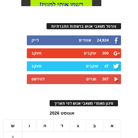
פורטל משאבי אנוש ברשתות החברתיות
24,924
אוהדים
לייק
300
עוקבים
מעקב
47
עוקבים
מעקב
307
מנויים
להירשם
סינון מאמרי משאבי אנוש לפי תאריך
אוגוסט 2026
א
ב
ג
ד
ה
ו
ש
1