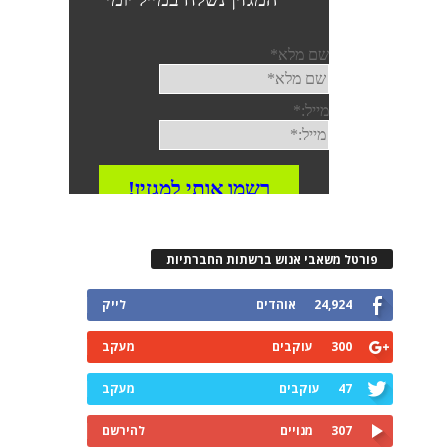
פורטל משאבי אנוש ברשתות החברתיות
24,924
אוהדים
לייק
300
עוקבים
מעקב
47
עוקבים
מעקב
307
מנויים
להירשם