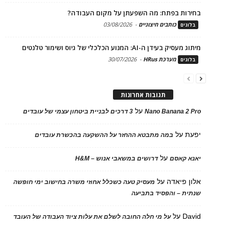
בחירות בפתח: מה השפעתן על מקום העבודה?
כותבים חיצוניים
-
03/08/2026
בלוגים
מיתוג מעסיק בעידן ה-AI: המנוע הכלכלי של גיוס ושימור טלנטים
מערכת HRus
-
30/07/2026
בלוגים
תגובות אחרונות
על
Nano Banana 2 Pro
3 דרכים לבניית ביטחון עצמי של עובדים
יפעת
על
במה מתבטא ההחזר על ההשקעה בהכשרת עובדים
על
יאנא קאסם
דרושים במשאבי אנוש – H&M
אלון פיאדה
על
מעסיק טעה כשכלל אחוזי משרה בחישוב ימי חופשה
שנתית – והפסיד בתביעה
David
על
על מי חלה החובה לשלם את עלות ציוד העבודה של העובד