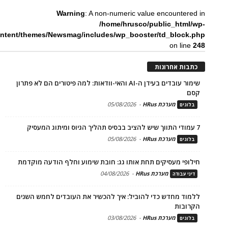
Warning
: A non-numeric value encountered in
/home/hrusco/public_html/wp-
ntent/themes/Newsmag/includes/wp_booster/td_block.php
on line
248
כתבות אחרונות
שימור עובדים בעידן ה-AI והאי-וודאות: למה פיטורים הם לא פתרון
קסם
מערכת HRus
-
05/08/2026
בלוגים
7 עמודי התווך שיש להציב בבסיס תהליך הגיוס ומיתוג המעסיק
מערכת HRus
-
05/08/2026
בלוגים
חילופי מעסיקים תחת אותו גג: חובת שימוע וחלף הודעה מוקדמת
מערכת HRus
-
04/08/2026
דיני עבודה
ללמוד מחדש כדי להוביל: איך להכשיר את העובדים לחמש השנים
הקרובות
מערכת HRus
-
03/08/2026
בלוגים