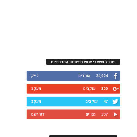
פורטל משאבי אנוש ברשתות החברתיות
24,924
אוהדים
לייק
300
עוקבים
מעקב
47
עוקבים
מעקב
307
מנויים
להירשם