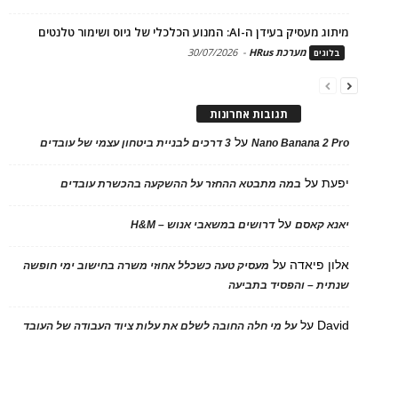
מיתוג מעסיק בעידן ה-AI: המנוע הכלכלי של גיוס ושימור טלנטים
מערכת HRus
-
30/07/2026
בלוגים
תגובות אחרונות
על
Nano Banana 2 Pro
3 דרכים לבניית ביטחון עצמי של עובדים
יפעת
על
במה מתבטא ההחזר על ההשקעה בהכשרת עובדים
על
יאנא קאסם
דרושים במשאבי אנוש – H&M
אלון פיאדה
על
מעסיק טעה כשכלל אחוזי משרה בחישוב ימי חופשה
שנתית – והפסיד בתביעה
David
על
על מי חלה החובה לשלם את עלות ציוד העבודה של העובד