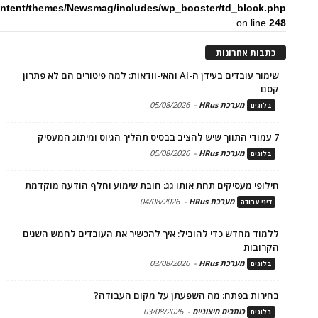
ntent/themes/Newsmag/includes/wp_booster/td_block.php
on line
248
כתבות אחרונות
שימור עובדים בעידן ה-AI והאי-וודאות: למה פיטורים הם לא פתרון
קסם
מערכת HRus
-
05/08/2026
בלוגים
7 עמודי התווך שיש להציב בבסיס תהליך הגיוס ומיתוג המעסיק
מערכת HRus
-
05/08/2026
בלוגים
חילופי מעסיקים תחת אותו גג: חובת שימוע וחלף הודעה מוקדמת
מערכת HRus
-
04/08/2026
דיני עבודה
ללמוד מחדש כדי להוביל: איך להכשיר את העובדים לחמש השנים
הקרובות
מערכת HRus
-
03/08/2026
בלוגים
בחירות בפתח: מה השפעתן על מקום העבודה?
כותבים חיצוניים
-
03/08/2026
בלוגים