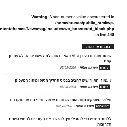
Warning
: A non-numeric value encountered in
/home/hrusco/public_html/wp-
ntent/themes/Newsmag/includes/wp_booster/td_block.php
on line
248
כתבות אחרונות
שימור עובדים בעידן ה-AI והאי-וודאות: למה פיטורים הם לא פתרון
קסם
מערכת HRus
-
05/08/2026
בלוגים
7 עמודי התווך שיש להציב בבסיס תהליך הגיוס ומיתוג המעסיק
מערכת HRus
-
05/08/2026
בלוגים
חילופי מעסיקים תחת אותו גג: חובת שימוע וחלף הודעה מוקדמת
מערכת HRus
-
04/08/2026
דיני עבודה
ללמוד מחדש כדי להוביל: איך להכשיר את העובדים לחמש השנים
הקרובות