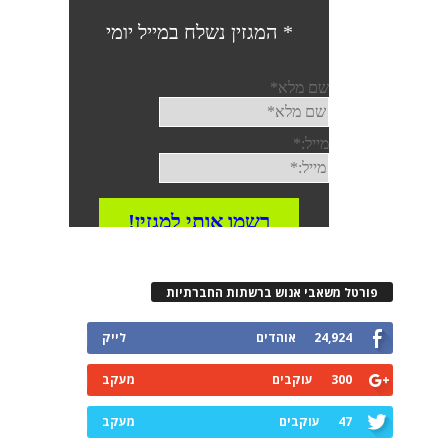
פורטל משאבי אנוש ברשתות החברתיות
24,924
אוהדים
לייק
300
עוקבים
מעקב
47
עוקבים
מעקב