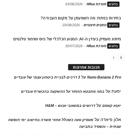
מערכת HRus
-
03/08/2026
בלוגים
בחירות בפתח: מה השפעתן על מקום העבודה?
כותבים חיצוניים
-
03/08/2026
בלוגים
מיתוג מעסיק בעידן ה-AI: המנוע הכלכלי של גיוס ושימור טלנטים
מערכת HRus
-
30/07/2026
בלוגים
תגובות אחרונות
על
Nano Banana 2 Pro
3 דרכים לבניית ביטחון עצמי של עובדים
יפעת
על
במה מתבטא ההחזר על ההשקעה בהכשרת עובדים
על
יאנא קאסם
דרושים במשאבי אנוש – H&M
אלון פיאדה
על
מעסיק טעה כשכלל אחוזי משרה בחישוב ימי חופשה
שנתית – והפסיד בתביעה