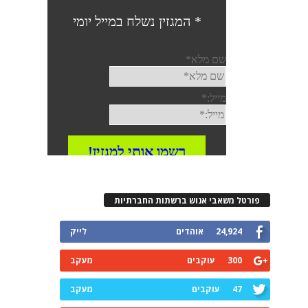
פורטל משאבי אנוש ברשתות החברתיות
24,924
אוהדים
לייק
300
עוקבים
מעקב
47
עוקבים
מעקב