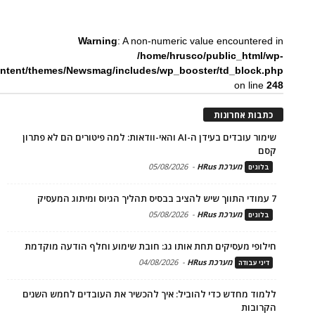
Warning
: A non-numeric value encountered in
/home/hrusco/public_html/wp-
ntent/themes/Newsmag/includes/wp_booster/td_block.php
on line
248
כתבות אחרונות
שימור עובדים בעידן ה-AI והאי-וודאות: למה פיטורים הם לא פתרון
קסם
מערכת HRus
-
05/08/2026
בלוגים
7 עמודי התווך שיש להציב בבסיס תהליך הגיוס ומיתוג המעסיק
מערכת HRus
-
05/08/2026
בלוגים
חילופי מעסיקים תחת אותו גג: חובת שימוע וחלף הודעה מוקדמת
מערכת HRus
-
04/08/2026
דיני עבודה
ללמוד מחדש כדי להוביל: איך להכשיר את העובדים לחמש השנים
הקרובות