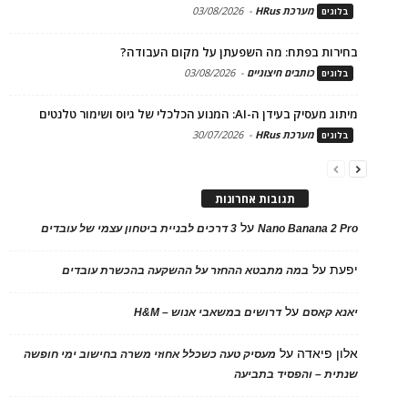
מערכת HRus
-
03/08/2026
בלוגים
בחירות בפתח: מה השפעתן על מקום העבודה?
כותבים חיצוניים
-
03/08/2026
בלוגים
מיתוג מעסיק בעידן ה-AI: המנוע הכלכלי של גיוס ושימור טלנטים
מערכת HRus
-
30/07/2026
בלוגים
תגובות אחרונות
על
Nano Banana 2 Pro
3 דרכים לבניית ביטחון עצמי של עובדים
יפעת
על
במה מתבטא ההחזר על ההשקעה בהכשרת עובדים
על
יאנא קאסם
דרושים במשאבי אנוש – H&M
אלון פיאדה
על
מעסיק טעה כשכלל אחוזי משרה בחישוב ימי חופשה
שנתית – והפסיד בתביעה