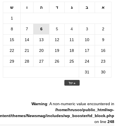
א
ב
ג
ד
ה
ו
ש
1
8
7
6
5
4
3
2
15
14
13
12
11
10
9
22
21
20
19
18
17
16
29
28
27
26
25
24
23
31
30
« יול
Warning
: A non-numeric value encountered in
/home/hrusco/public_html/wp-
ntent/themes/Newsmag/includes/wp_booster/td_block.php
on line
248