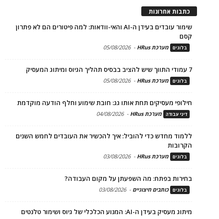
כתבות אחרונות
שימור עובדים בעידן ה-AI והאי-וודאות: למה פיטורים הם לא פתרון
קסם
מערכת HRus
-
05/08/2026
בלוגים
7 עמודי התווך שיש להציב בבסיס תהליך הגיוס ומיתוג המעסיק
מערכת HRus
-
05/08/2026
בלוגים
חילופי מעסיקים תחת אותו גג: חובת שימוע וחלף הודעה מוקדמת
מערכת HRus
-
04/08/2026
דיני עבודה
ללמוד מחדש כדי להוביל: איך להכשיר את העובדים לחמש השנים
הקרובות
מערכת HRus
-
03/08/2026
בלוגים
בחירות בפתח: מה השפעתן על מקום העבודה?
כותבים חיצוניים
-
03/08/2026
בלוגים
מיתוג מעסיק בעידן ה-AI: המנוע הכלכלי של גיוס ושימור טלנטים