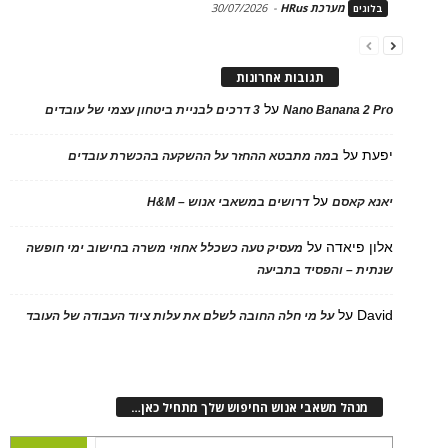
מערכת HRus
-
30/07/2026
בלוגים
תגובות אחרונות
על
Nano Banana 2 Pro
3 דרכים לבניית ביטחון עצמי של עובדים
יפעת
על
במה מתבטא ההחזר על ההשקעה בהכשרת עובדים
על
יאנא קאסם
דרושים במשאבי אנוש – H&M
אלון פיאדה
על
מעסיק טעה כשכלל אחוזי משרה בחישוב ימי חופשה
שנתית – והפסיד בתביעה
David
על
על מי חלה החובה לשלם את עלות ציוד העבודה של העובד
מנהל משאבי אנוש החיפוש שלך מתחיל כאן…