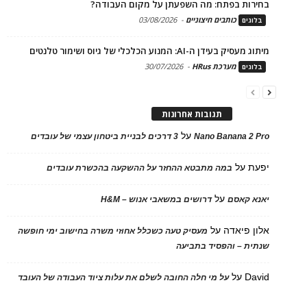
בחירות בפתח: מה השפעתן על מקום העבודה?
כותבים חיצוניים
-
03/08/2026
בלוגים
מיתוג מעסיק בעידן ה-AI: המנוע הכלכלי של גיוס ושימור טלנטים
מערכת HRus
-
30/07/2026
בלוגים
תגובות אחרונות
על
Nano Banana 2 Pro
3 דרכים לבניית ביטחון עצמי של עובדים
יפעת
על
במה מתבטא ההחזר על ההשקעה בהכשרת עובדים
על
יאנא קאסם
דרושים במשאבי אנוש – H&M
אלון פיאדה
על
מעסיק טעה כשכלל אחוזי משרה בחישוב ימי חופשה
שנתית – והפסיד בתביעה
David
על
על מי חלה החובה לשלם את עלות ציוד העבודה של העובד