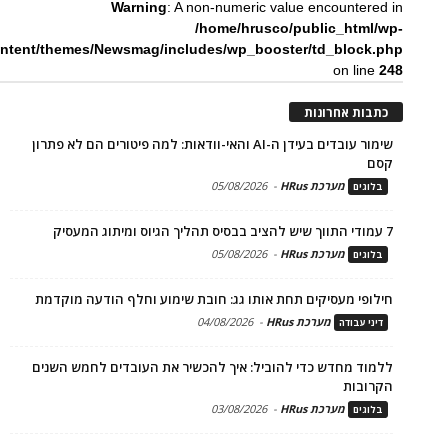
Warning
: A non-numeric value encountered in
/home/hrusco/public_html/wp-
ntent/themes/Newsmag/includes/wp_booster/td_block.php
on line
248
כתבות אחרונות
שימור עובדים בעידן ה-AI והאי-וודאות: למה פיטורים הם לא פתרון
קסם
מערכת HRus
-
05/08/2026
בלוגים
7 עמודי התווך שיש להציב בבסיס תהליך הגיוס ומיתוג המעסיק
מערכת HRus
-
05/08/2026
בלוגים
חילופי מעסיקים תחת אותו גג: חובת שימוע וחלף הודעה מוקדמת
מערכת HRus
-
04/08/2026
דיני עבודה
ללמוד מחדש כדי להוביל: איך להכשיר את העובדים לחמש השנים
הקרובות
מערכת HRus
-
03/08/2026
בלוגים