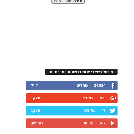
פורטל משאבי אנוש ברשתות החברתיות
24,924
אוהדים
לייק
300
עוקבים
מעקב
47
עוקבים
מעקב
307
מנויים
להירשם