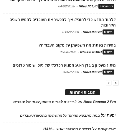
מערכת HRus
-
04/08/2026
דיני עבודה
ללמוד מחדש כדי להוביל: איך להכשיר את העובדים לחמש השנים
הקרובות
מערכת HRus
-
03/08/2026
בלוגים
בחירות בפתח: מה השפעתן על מקום העבודה?
כותבים חיצוניים
-
03/08/2026
בלוגים
מיתוג מעסיק בעידן ה-AI: המנוע הכלכלי של גיוס ושימור טלנטים
מערכת HRus
-
30/07/2026
בלוגים
תגובות אחרונות
על
Nano Banana 2 Pro
3 דרכים לבניית ביטחון עצמי של עובדים
יפעת
על
במה מתבטא ההחזר על ההשקעה בהכשרת עובדים
על
יאנא קאסם
דרושים במשאבי אנוש – H&M