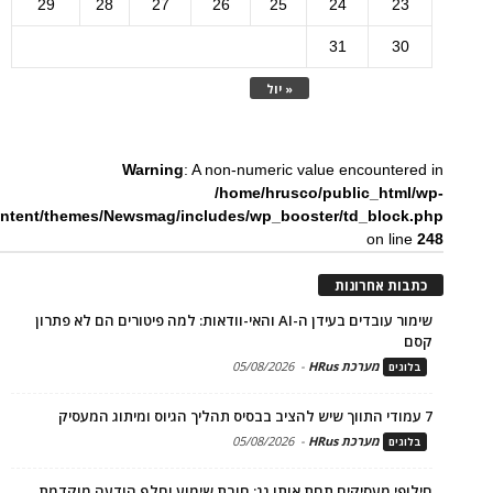
29
28
27
26
25
24
23
31
30
« יול
Warning
: A non-numeric value encountered in
/home/hrusco/public_html/wp-
ntent/themes/Newsmag/includes/wp_booster/td_block.php
on line
248
כתבות אחרונות
שימור עובדים בעידן ה-AI והאי-וודאות: למה פיטורים הם לא פתרון
קסם
מערכת HRus
-
05/08/2026
בלוגים
7 עמודי התווך שיש להציב בבסיס תהליך הגיוס ומיתוג המעסיק
מערכת HRus
-
05/08/2026
בלוגים
חילופי מעסיקים תחת אותו גג: חובת שימוע וחלף הודעה מוקדמת