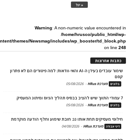
« יול
Warning
: A non-numeric value encountered in
/home/hrusco/public_html/wp-
ntent/themes/Newsmag/includes/wp_booster/td_block.php
on line
248
כתבות אחרונות
שימור עובדים בעידן ה-AI והאי-וודאות: למה פיטורים הם לא פתרון
קסם
מערכת HRus
-
05/08/2026
בלוגים
7 עמודי התווך שיש להציב בבסיס תהליך הגיוס ומיתוג המעסיק
מערכת HRus
-
05/08/2026
בלוגים
חילופי מעסיקים תחת אותו גג: חובת שימוע וחלף הודעה מוקדמת
מערכת HRus
-
04/08/2026
דיני עבודה