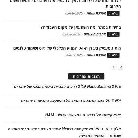
ללמוד מחדש כדי להוביל: איך להכשיר את העובדים לחמש השנים
הקרובות
מערכת HRus
-
03/08/2026
בלוגים
בחירות בפתח: מה השפעתן על מקום העבודה?
כותבים חיצוניים
-
03/08/2026
בלוגים
מיתוג מעסיק בעידן ה-AI: המנוע הכלכלי של גיוס ושימור טלנטים
מערכת HRus
-
30/07/2026
בלוגים
תגובות אחרונות
על
Nano Banana 2 Pro
3 דרכים לבניית ביטחון עצמי של עובדים
יפעת
על
במה מתבטא ההחזר על ההשקעה בהכשרת עובדים
על
יאנא קאסם
דרושים במשאבי אנוש – H&M
אלון פיאדה
על
מעסיק טעה כשכלל אחוזי משרה בחישוב ימי חופשה
שנתית – והפסיד בתביעה