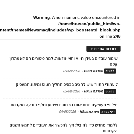
Warning
: A non-numeric value encountered in
/home/hrusco/public_html/wp-
ntent/themes/Newsmag/includes/wp_booster/td_block.php
on line
248
כתבות אחרונות
שימור עובדים בעידן ה-AI והאי-וודאות: למה פיטורים הם לא פתרון
קסם
מערכת HRus
-
05/08/2026
בלוגים
7 עמודי התווך שיש להציב בבסיס תהליך הגיוס ומיתוג המעסיק
מערכת HRus
-
05/08/2026
בלוגים
חילופי מעסיקים תחת אותו גג: חובת שימוע וחלף הודעה מוקדמת
מערכת HRus
-
04/08/2026
דיני עבודה
ללמוד מחדש כדי להוביל: איך להכשיר את העובדים לחמש השנים
הקרובות