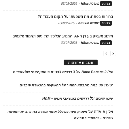
מערכת HRus
-
03/08/2026
בלוגים
בחירות בפתח: מה השפעתן על מקום העבודה?
כותבים חיצוניים
-
03/08/2026
בלוגים
מיתוג מעסיק בעידן ה-AI: המנוע הכלכלי של גיוס ושימור טלנטים
מערכת HRus
-
30/07/2026
בלוגים
תגובות אחרונות
על
Nano Banana 2 Pro
3 דרכים לבניית ביטחון עצמי של עובדים
יפעת
על
במה מתבטא ההחזר על ההשקעה בהכשרת עובדים
על
יאנא קאסם
דרושים במשאבי אנוש – H&M
אלון פיאדה
על
מעסיק טעה כשכלל אחוזי משרה בחישוב ימי חופשה
שנתית – והפסיד בתביעה