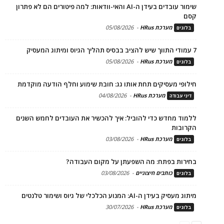
שימור עובדים בעידן ה-AI והאי-וודאות: למה פיטורים הם לא פתרון
קסם
מערכת HRus
-
05/08/2026
בלוגים
7 עמודי התווך שיש להציב בבסיס תהליך הגיוס ומיתוג המעסיק
מערכת HRus
-
05/08/2026
בלוגים
חילופי מעסיקים תחת אותו גג: חובת שימוע וחלף הודעה מוקדמת
מערכת HRus
-
04/08/2026
דיני עבודה
ללמוד מחדש כדי להוביל: איך להכשיר את העובדים לחמש השנים
הקרובות
מערכת HRus
-
03/08/2026
בלוגים
בחירות בפתח: מה השפעתן על מקום העבודה?
כותבים חיצוניים
-
03/08/2026
בלוגים
מיתוג מעסיק בעידן ה-AI: המנוע הכלכלי של גיוס ושימור טלנטים
מערכת HRus
-
30/07/2026
בלוגים