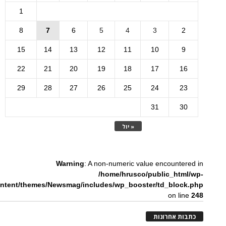
1
8
7
6
5
4
3
2
15
14
13
12
11
10
9
22
21
20
19
18
17
16
29
28
27
26
25
24
23
31
30
« יול
Warning
: A non-numeric value encountered in
/home/hrusco/public_html/wp-
ntent/themes/Newsmag/includes/wp_booster/td_block.php
on line
248
כתבות אחרונות