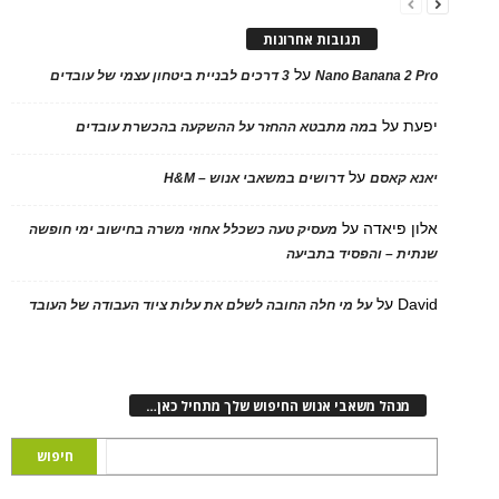
תגובות אחרונות
על
Nano Banana 2 Pro
3 דרכים לבניית ביטחון עצמי של עובדים
יפעת
על
במה מתבטא ההחזר על ההשקעה בהכשרת עובדים
על
יאנא קאסם
דרושים במשאבי אנוש – H&M
אלון פיאדה
על
מעסיק טעה כשכלל אחוזי משרה בחישוב ימי חופשה
שנתית – והפסיד בתביעה
David
על
על מי חלה החובה לשלם את עלות ציוד העבודה של העובד
מנהל משאבי אנוש החיפוש שלך מתחיל כאן…