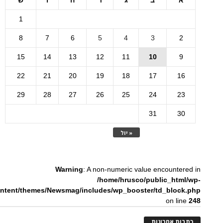
א
ב
ג
ד
ה
ו
ש
1
8
7
6
5
4
3
2
15
14
13
12
11
10
9
22
21
20
19
18
17
16
29
28
27
26
25
24
23
31
30
« יול
Warning
: A non-numeric value encountered in
/home/hrusco/public_html/wp-
ntent/themes/Newsmag/includes/wp_booster/td_block.php
on line
248
כתבות אחרונות