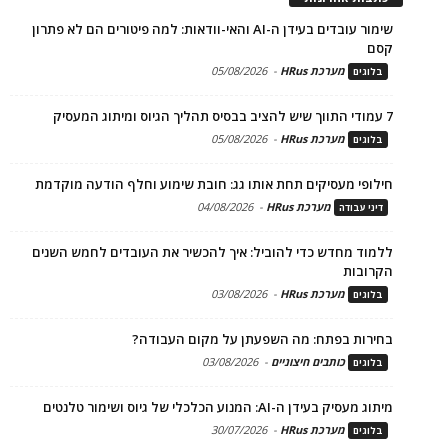
שימור עובדים בעידן ה-AI והאי-וודאות: למה פיטורים הם לא פתרון
קסם
מערכת HRus
-
05/08/2026
בלוגים
7 עמודי התווך שיש להציב בבסיס תהליך הגיוס ומיתוג המעסיק
מערכת HRus
-
05/08/2026
בלוגים
חילופי מעסיקים תחת אותו גג: חובת שימוע וחלף הודעה מוקדמת
מערכת HRus
-
04/08/2026
דיני עבודה
ללמוד מחדש כדי להוביל: איך להכשיר את העובדים לחמש השנים
הקרובות
מערכת HRus
-
03/08/2026
בלוגים
בחירות בפתח: מה השפעתן על מקום העבודה?
כותבים חיצוניים
-
03/08/2026
בלוגים
מיתוג מעסיק בעידן ה-AI: המנוע הכלכלי של גיוס ושימור טלנטים
מערכת HRus
-
30/07/2026
בלוגים