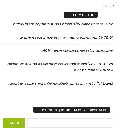
תגובות אחרונות
על
Nano Banana 2 Pro
3 דרכים לבניית ביטחון עצמי של עובדים
יפעת
על
במה מתבטא ההחזר על ההשקעה בהכשרת עובדים
על
יאנא קאסם
דרושים במשאבי אנוש – H&M
אלון פיאדה
על
מעסיק טעה כשכלל אחוזי משרה בחישוב ימי חופשה
שנתית – והפסיד בתביעה
David
על
על מי חלה החובה לשלם את עלות ציוד העבודה של העובד
מנהל משאבי אנוש החיפוש שלך מתחיל כאן…