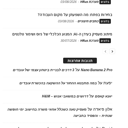
מערכת HRus
-
03/08/2026
בלוגים
בחירות בפתח: מה השפעתן על מקום העבודה?
כותבים חיצוניים
-
03/08/2026
בלוגים
מיתוג מעסיק בעידן ה-AI: המנוע הכלכלי של גיוס ושימור טלנטים
מערכת HRus
-
30/07/2026
בלוגים
תגובות אחרונות
על
Nano Banana 2 Pro
3 דרכים לבניית ביטחון עצמי של עובדים
יפעת
על
במה מתבטא ההחזר על ההשקעה בהכשרת עובדים
על
יאנא קאסם
דרושים במשאבי אנוש – H&M
אלון פיאדה
על
מעסיק טעה כשכלל אחוזי משרה בחישוב ימי חופשה
שנתית – והפסיד בתביעה