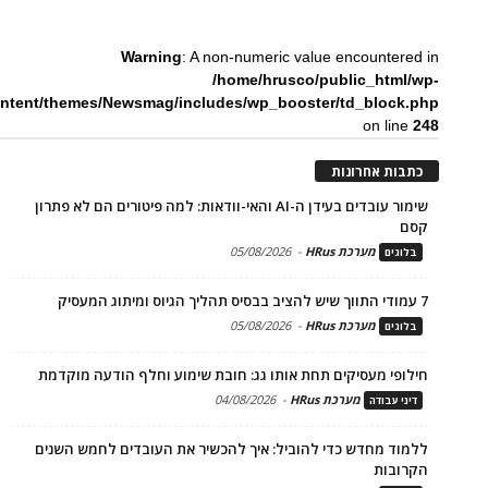
Warning
: A non-numeric value encountered in
/home/hrusco/public_html/wp-
ntent/themes/Newsmag/includes/wp_booster/td_block.php
on line
248
כתבות אחרונות
שימור עובדים בעידן ה-AI והאי-וודאות: למה פיטורים הם לא פתרון
קסם
מערכת HRus
-
05/08/2026
בלוגים
7 עמודי התווך שיש להציב בבסיס תהליך הגיוס ומיתוג המעסיק
מערכת HRus
-
05/08/2026
בלוגים
חילופי מעסיקים תחת אותו גג: חובת שימוע וחלף הודעה מוקדמת
מערכת HRus
-
04/08/2026
דיני עבודה
ללמוד מחדש כדי להוביל: איך להכשיר את העובדים לחמש השנים
הקרובות