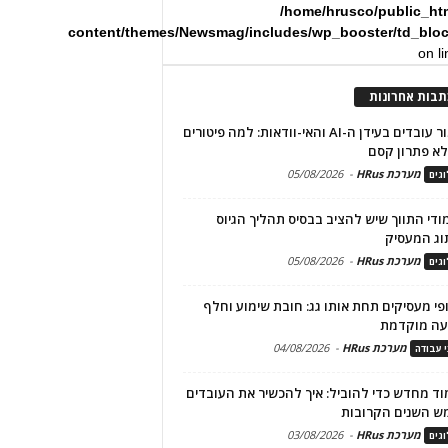
/home/hrusco/public_ht
content/themes/Newsmag/includes/wp_booster/td_blo
on l
תבות אחרונות
שימור עובדים בעידן ה-AI והאי-וודאות: למה פיטורים
א פתרון קסם
מערכת HRus
-
05/08/2026
גים
מודי התווך שיש להציב בבסיס תהליך הגיוס
וג המעסיק
מערכת HRus
-
05/08/2026
גים
פי מעסיקים תחת אותו גג: חובת שימוע וחלף
עה מוקדמת
מערכת HRus
-
04/08/2026
י עבודה
ד מחדש כדי להוביל: איך להכשיר את העובדים
ש השנים הקרובות
מערכת HRus
-
03/08/2026
גים