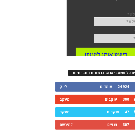
ורטל משאבי אנוש ברשתות החברתיות
24,924
אוהדים
לייק
300
עוקבים
מעקב
47
עוקבים
מעקב
307
מנויים
להירשם