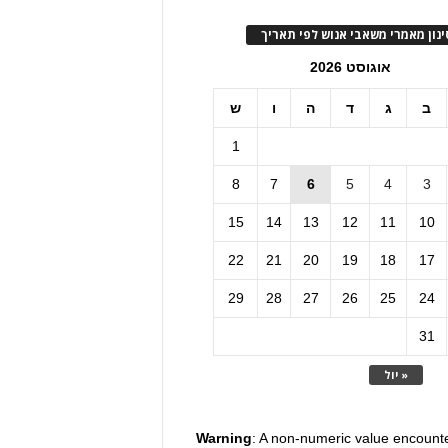
ינון מאמרי משאבי אנוש לפי תאריך
אוגוסט 2026
ב
ג
ד
ה
ו
ש
1
8
7
6
5
4
3
15
14
13
12
11
10
22
21
20
19
18
17
29
28
27
26
25
24
31
« יול
Warning
: A non-numeric value encount