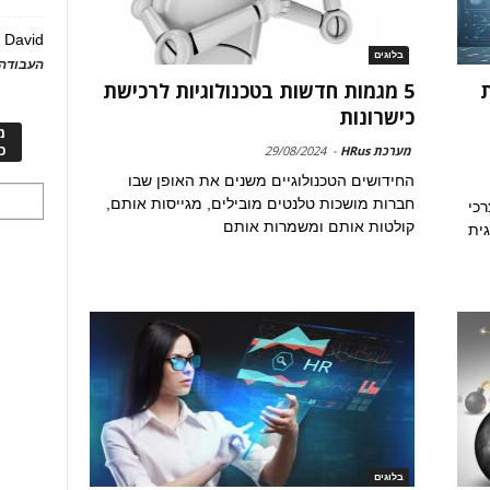
David
ע
בלוגים
העבודה 
ת
5 מגמות חדשות בטכנולוגיות לרכישת
כישרונות
מ
כ
מערכת HRus
-
29/08/2024
החידושים הטכנולוגיים משנים את האופן שבו
חברות מושכות טלנטים מובילים, מגייסות אותם,
כי
קולטות אותם ומשמרות אותם
גית
בלוגים