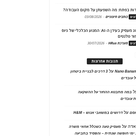
ות בפתח: מה השפעתן על מקום העבודה?
כותבים חיצוניים
-
03/08/2026
גים
מיתוג מעסיק בעידן ה-AI: המנוע הכלכלי של גיוס
ור טלנטים
מערכת HRus
-
30/07/2026
גים
תגובות אחרונות
על
Nano Banan
3 דרכים לבניית ביטחון
 עובדים
ל
במה מתבטא ההחזר על ההשקעה
 עובדים
על
אסם
דרושים במשאבי אנוש – H&M
אדה
על
מעסיק טעה כשכלל אחוזי משרה
ימי חופשה שנתית – והפסיד בתביעה