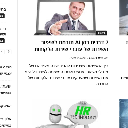
בחיר
בלו
בלוגים
ושימ
7 דרכים בהן AI תורמת לשיפור
בלו
השירות של עובדי שירות הלקוחות
מערכת HRus
-
25/09/2024
בין המשימות שצריכות להדיר שינה מעיניהם של
a 2 Pro
מנהלי משאבי אנוש בולטת המשימה לשפר כל הזמן
עצמי של
יית
את השירות שמעניקים עובדי שירות הלקוחות של
החברה
יפעת
ע
בהכשרת
יאנא ק
אלון פי
בחישוב 