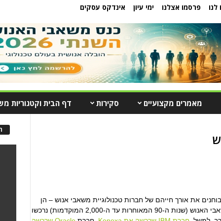
לנו
פרסמו אצלנו
ימי עיון
אינדקס עסקים
מאמרים מקצועיים
סקירות
דף הבית וקטגוריות מש
ה
ש
בוחנים את אורך חייהם של חברות טכנולוגיית משאבי אנוש – הן
"נאכלות". החברות החלוציות בענף טכנולוגיית משאבי האנוש (שנות ה-90 המאוחרות עד ה-2,000 המוקדמות) נרכשו
רב. למשל,
חברת IBM שרכשה את Kenexa
, חברת
Oracle שרכשה