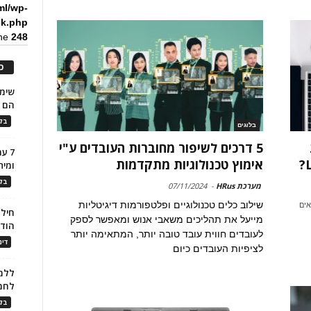
ml/wp-
ck.php
ine
248
כ
הם ל
בלו
בלוגים
5 דרכים לשיפור מחוברות העובדים ע"י
7 ע
אימוץ טכנולוגיות מתקדמות
ומית
בלו
מערכת HRus
-
07/11/2024
שילוב כלים טכנולוגיים ופלטפורמות דיגיטליות
אים
חילו
מייעל את תהליכים משאבי אנוש ומאפשר לספק
הוד
לעובדים חווית עובד טובה יותר, המתאימה יותר
דינ
לציפיות העובדים כיום
ללמו
לחמ
בלו