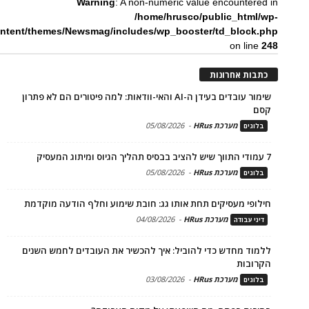
Warning
: A non-numeric value encountered in
/home/hrusco/public_html/wp-
ntent/themes/Newsmag/includes/wp_booster/td_block.php
on line
248
כתבות אחרונות
שימור עובדים בעידן ה-AI והאי-וודאות: למה פיטורים הם לא פתרון
קסם
מערכת HRus
-
05/08/2026
בלוגים
7 עמודי התווך שיש להציב בבסיס תהליך הגיוס ומיתוג המעסיק
מערכת HRus
-
05/08/2026
בלוגים
חילופי מעסיקים תחת אותו גג: חובת שימוע וחלף הודעה מוקדמת
מערכת HRus
-
04/08/2026
דיני עבודה
ללמוד מחדש כדי להוביל: איך להכשיר את העובדים לחמש השנים
הקרובות
מערכת HRus
-
03/08/2026
בלוגים