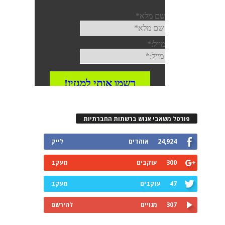
פורטל משאבי אנוש ברשתות החברתיות
24,924
אוהדים
לייק
300
עוקבים
מעקב
47
עוקבים
מעקב
307
מנויים
להירשם