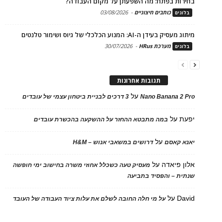
בחירות בפתח: מה השפעתן על מקום העבודה?
כותבים חיצוניים
-
03/08/2026
בלוגים
מיתוג מעסיק בעידן ה-AI: המנוע הכלכלי של גיוס ושימור טלנטים
מערכת HRus
-
30/07/2026
בלוגים
תגובות אחרונות
על
Nano Banana 2 Pro
3 דרכים לבניית ביטחון עצמי של עובדים
יפעת
על
במה מתבטא ההחזר על ההשקעה בהכשרת עובדים
על
יאנא קאסם
דרושים במשאבי אנוש – H&M
אלון פיאדה
על
מעסיק טעה כשכלל אחוזי משרה בחישוב ימי חופשה
שנתית – והפסיד בתביעה
David
על
על מי חלה החובה לשלם את עלות ציוד העבודה של העובד