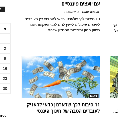
עם יועצים פיננסיים
ס
מערכת HRus
-
15/01/2024
10 סיבות לכך שלארגון כדאי להפגיש בין העובדים
ליועצים שיכולים לייעץ להם לגבי השקעותיהם
יש
א
בשוק ההון ותוכניות החסכון שלהם
בל
2
9
16
23
30
בלוגים
11 סיבות לכך שלארגון כדאי להעניק
..
לעובדים הטבה של חינוך פיננסי
ered in