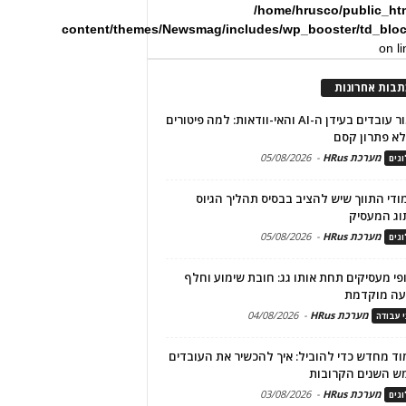
/home/hrusco/public_ht
content/themes/Newsmag/includes/wp_booster/td_blo
on l
תבות אחרונות
שימור עובדים בעידן ה-AI והאי-וודאות: למה פיטורים
א פתרון קסם
מערכת HRus
-
05/08/2026
גים
מודי התווך שיש להציב בבסיס תהליך הגיוס
וג המעסיק
מערכת HRus
-
05/08/2026
גים
פי מעסיקים תחת אותו גג: חובת שימוע וחלף
עה מוקדמת
מערכת HRus
-
04/08/2026
י עבודה
ד מחדש כדי להוביל: איך להכשיר את העובדים
ש השנים הקרובות
מערכת HRus
-
03/08/2026
גים