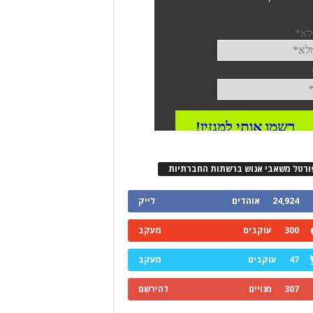
ורטל משאבי אנוש ברשתות החברתיות
24,924
אוהדים
לייק
300
עוקבים
מעקב
47
עוקבים
מעקב
307
מנויים
להירשם