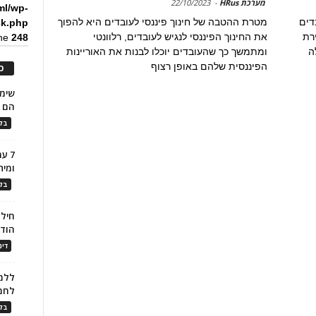
מערכת HRus
-
22/10/2023
ml/wp-
דים
מטרת ההטבה של חינוך פיננסי לעובדים היא להפוך
ck.php
רת
את החינוך הפיננסי לנגיש לעובדים, רלוונטי
ine
248
ה
ומתמשך כך שהעובדים יוכלו לבנות את האוריינות
הפיננסית שלהם באופן רצוף
כ
הם ל
בלו
7 ע
ומית
בלו
חילו
הוד
דינ
ללמו
לחמ
בלו