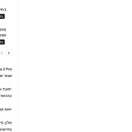
בחיר
בלו
ושימ
בלו
a 2 Pro
עצמי של
יפעת
ע
בהכשרת
יאנא ק
אלון פי
בחישוב 