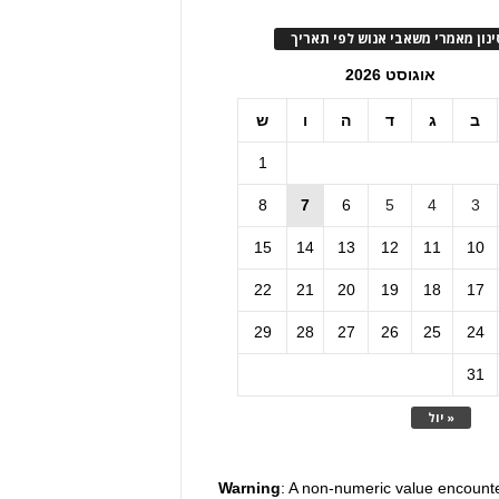
ינון מאמרי משאבי אנוש לפי תאריך
אוגוסט 2026
ב
ג
ד
ה
ו
ש
1
8
7
6
5
4
3
15
14
13
12
11
10
22
21
20
19
18
17
29
28
27
26
25
24
31
« יול
Warning
: A non-numeric value encount