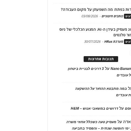
ות בפתח: מה השפעתן על מקום העבודה?
כותבים חיצוניים
-
03/08/2026
גים
מיתוג מעסיק בעידן ה-AI: המנוע הכלכלי של גיוס
ור טלנטים
מערכת HRus
-
30/07/2026
גים
תגובות אחרונות
על
Nano Banan
3 דרכים לבניית ביטחון
 עובדים
ל
במה מתבטא ההחזר על ההשקעה
 עובדים
על
אסם
דרושים במשאבי אנוש – H&M
אדה
על
מעסיק טעה כשכלל אחוזי משרה
ימי חופשה שנתית – והפסיד בתביעה