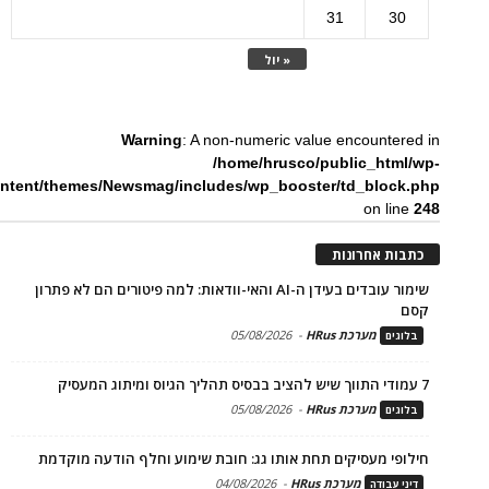
31
30
« יול
Warning
: A non-numeric value encountered in
/home/hrusco/public_html/wp-
ntent/themes/Newsmag/includes/wp_booster/td_block.php
on line
248
כתבות אחרונות
שימור עובדים בעידן ה-AI והאי-וודאות: למה פיטורים הם לא פתרון
קסם
מערכת HRus
-
05/08/2026
בלוגים
7 עמודי התווך שיש להציב בבסיס תהליך הגיוס ומיתוג המעסיק
מערכת HRus
-
05/08/2026
בלוגים
חילופי מעסיקים תחת אותו גג: חובת שימוע וחלף הודעה מוקדמת
מערכת HRus
-
04/08/2026
דיני עבודה