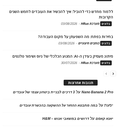
ללמוד מחדש כדי להוביל: איך להכשיר את העובדים לחמש השנים
הקרובות
מערכת HRus
-
03/08/2026
בלוגים
בחירות בפתח: מה השפעתן על מקום העבודה?
כותבים חיצוניים
-
03/08/2026
בלוגים
מיתוג מעסיק בעידן ה-AI: המנוע הכלכלי של גיוס ושימור טלנטים
מערכת HRus
-
30/07/2026
בלוגים
תגובות אחרונות
על
Nano Banana 2 Pro
3 דרכים לבניית ביטחון עצמי של עובדים
יפעת
על
במה מתבטא ההחזר על ההשקעה בהכשרת עובדים
על
יאנא קאסם
דרושים במשאבי אנוש – H&M