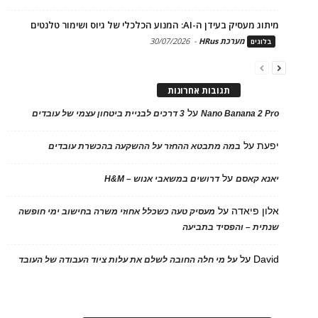
מיתוג מעסיק בעידן ה-AI: המנוע הכלכלי של גיוס ושימור טלנטים
מערכת HRus
-
30/07/2026
בלוגים
תגובות אחרונות
על
Nano Banana 2 Pro
3 דרכים לבניית ביטחון עצמי של עובדים
יפעת
על
במה מתבטא ההחזר על ההשקעה בהכשרת עובדים
על
יאנא קאסם
דרושים במשאבי אנוש – H&M
אלון פיאדה
על
מעסיק טעה כשכלל אחוזי משרה בחישוב ימי חופשה
שנתית – והפסיד בתביעה
David
על
על מי חלה החובה לשלם את עלות ציוד העבודה של העובד