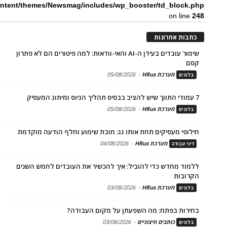
ntent/themes/Newsmag/includes/wp_booster/td_block.php
on line
248
כתבות אחרונות
שימור עובדים בעידן ה-AI והאי-וודאות: למה פיטורים הם לא פתרון
קסם
מערכת HRus
-
05/08/2026
בלוגים
7 עמודי התווך שיש להציב בבסיס תהליך הגיוס ומיתוג המעסיק
מערכת HRus
-
05/08/2026
בלוגים
חילופי מעסיקים תחת אותו גג: חובת שימוע וחלף הודעה מוקדמת
מערכת HRus
-
04/08/2026
דיני עבודה
ללמוד מחדש כדי להוביל: איך להכשיר את העובדים לחמש השנים
הקרובות
מערכת HRus
-
03/08/2026
בלוגים
בחירות בפתח: מה השפעתן על מקום העבודה?
כותבים חיצוניים
-
03/08/2026
בלוגים