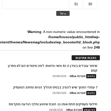
31
30
« יול
Warning
: A non-numeric value encountered in
/home/hrusco/public_html/wp-
ntent/themes/Newsmag/includes/wp_booster/td_block.php
on line
248
כתבות אחרונות
שימור עובדים בעידן ה-AI והאי-וודאות: למה פיטורים הם לא פתרון
קסם
מערכת HRus
-
05/08/2026
בלוגים
7 עמודי התווך שיש להציב בבסיס תהליך הגיוס ומיתוג המעסיק
מערכת HRus
-
05/08/2026
בלוגים
חילופי מעסיקים תחת אותו גג: חובת שימוע וחלף הודעה מוקדמת
מערכת HRus
-
04/08/2026
דיני עבודה