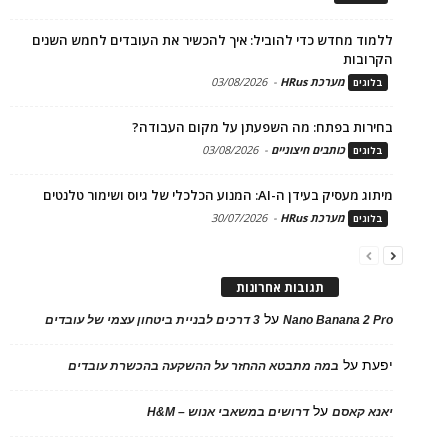
ללמוד מחדש כדי להוביל: איך להכשיר את העובדים לחמש השנים
הקרובות
מערכת HRus
-
03/08/2026
בלוגים
בחירות בפתח: מה השפעתן על מקום העבודה?
כותבים חיצוניים
-
03/08/2026
בלוגים
מיתוג מעסיק בעידן ה-AI: המנוע הכלכלי של גיוס ושימור טלנטים
מערכת HRus
-
30/07/2026
בלוגים
תגובות אחרונות
על
Nano Banana 2 Pro
3 דרכים לבניית ביטחון עצמי של עובדים
יפעת
על
במה מתבטא ההחזר על ההשקעה בהכשרת עובדים
על
יאנא קאסם
דרושים במשאבי אנוש – H&M