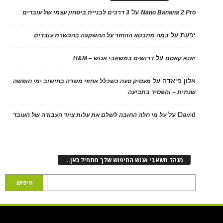
על
Nano Banana 2 Pro
3 דרכים לבניית ביטחון עצמי של עובדים
יפעת
על
במה מתבטא ההחזר על ההשקעה בהכשרת עובדים
על
יאנא קאסם
דרושים במשאבי אנוש – H&M
אלון פיאדה
על
מעסיק טעה כשכלל אחוזי משרה בחישוב ימי חופשה
שנתית – והפסיד בתביעה
David
על
על מי חלה החובה לשלם את עלות ציוד העבודה של העובד
מנהל משאבי אנוש החיפוש שלך מתחיל כאן…