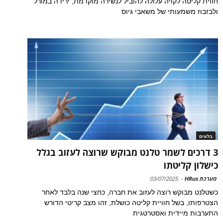
חווית קליטה לקויה עלולה להוביל לנשירה מוקדמת, ירידה במורל
ולבזבוז משמעותי של משאבי גיוס
בלוגים
3 דרכים לשמר טלנט מבוקש שרוצה לעזוב בגלל
כישלון קליטתו
מערכת HRus
-
03/07/2025
כשטלנט מבוקש רוצה לעזוב את חברה, כחצי שנה בלבד לאחר
הצטרפותו, בשל חוויית קליטה כושלת, זהו מצב קריטי הדורש
התערבות מיידית ואסטרטגית