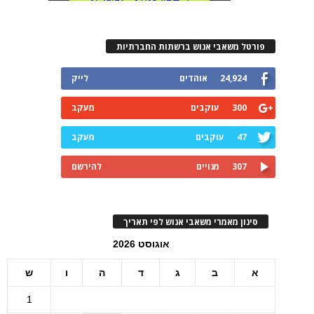
פורטל משאבי אנוש ברשתות החברתיות
24,924
אוהדים
לייק
300
עוקבים
מעקב
47
עוקבים
מעקב
307
מנויים
להירשם
סינון מאמרי משאבי אנוש לפי תאריך
אוגוסט 2026
א
ב
ג
ד
ה
ו
ש
1