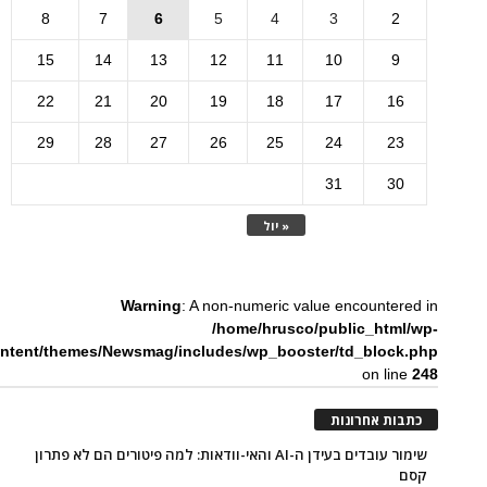
8
7
6
5
4
3
2
15
14
13
12
11
10
9
22
21
20
19
18
17
16
29
28
27
26
25
24
23
31
30
« יול
Warning
: A non-numeric value encountered in
/home/hrusco/public_html/wp-
ntent/themes/Newsmag/includes/wp_booster/td_block.php
on line
248
כתבות אחרונות
שימור עובדים בעידן ה-AI והאי-וודאות: למה פיטורים הם לא פתרון
קסם