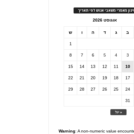
ינון מאמרי משאבי אנוש לפי תאריך
אוגוסט 2026
ב
ג
ד
ה
ו
ש
1
8
7
6
5
4
3
15
14
13
12
11
10
22
21
20
19
18
17
29
28
27
26
25
24
31
« יול
Warning
: A non-numeric value encount