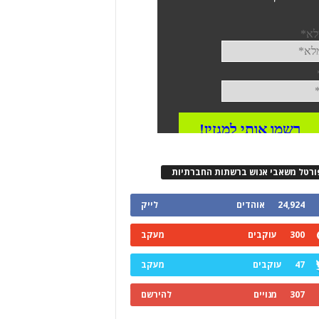
ורטל משאבי אנוש ברשתות החברתיות
24,924
אוהדים
לייק
300
עוקבים
מעקב
47
עוקבים
מעקב
307
מנויים
להירשם