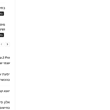
בחיר
בלו
ושימ
בלו
a 2 Pro
עצמי של
יפעת
ע
בהכשרת
יאנא ק
אלון פי
בחישוב 