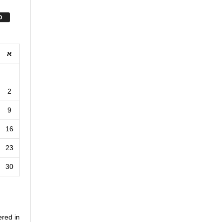
ס
א
2
9
16
23
30
ered in