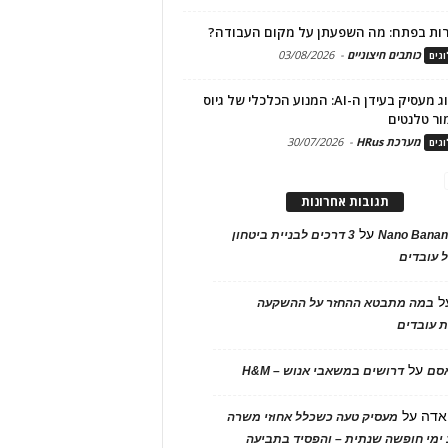
ות בפתח: מה השפעתן על מקום העבודה?
כותבים חיצוניים
-
03/08/2026
גים
מיתוג מעסיק בעידן ה-AI: המנוע הכלכלי של גיוס
ור טלנטים
מערכת HRus
-
30/07/2026
גים
תגובות אחרונות
על
Nano Banan
3 דרכים לבניית ביטחון
 עובדים
ל
במה מתבטא ההחזר על ההשקעה
 עובדים
על
אסם
דרושים במשאבי אנוש – H&M
אדה
על
מעסיק טעה כשכלל אחוזי משרה
ימי חופשה שנתית – והפסיד בתביעה