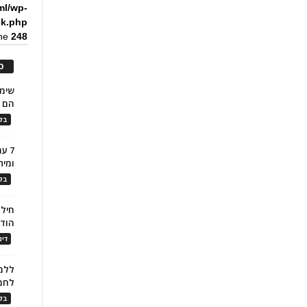
ml/wp-
ck.php
ine
248
כ
הם ל
בלו
7 ע
ומית
בלו
חילו
הוד
דינ
ללמו
לחמ
בלו