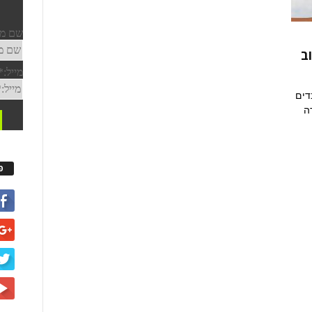
ב
דים
ה
פ