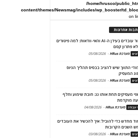
/home/hrusco/public_ht
content/themes/Newsmag/includes/wp_booster/td_blo
on l
תבות אחרונות
שימור עובדים בעידן ה-AI והאי-וודאות: למה פיטורים
א פתרון קסם
מערכת HRus
-
05/08/2026
גים
מודי התווך שיש להציב בבסיס תהליך הגיוס
וג המעסיק
מערכת HRus
-
05/08/2026
גים
פי מעסיקים תחת אותו גג: חובת שימוע וחלף
עה מוקדמת
מערכת HRus
-
04/08/2026
י עבודה
ד מחדש כדי להוביל: איך להכשיר את העובדים
ש השנים הקרובות
מערכת HRus
-
03/08/2026
גים