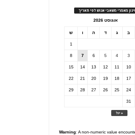
ינון מאמרי משאבי אנוש לפי תאריך
אוגוסט 2026
ב
ג
ד
ה
ו
ש
1
8
7
6
5
4
3
15
14
13
12
11
10
22
21
20
19
18
17
29
28
27
26
25
24
31
« יול
Warning
: A non-numeric value encount