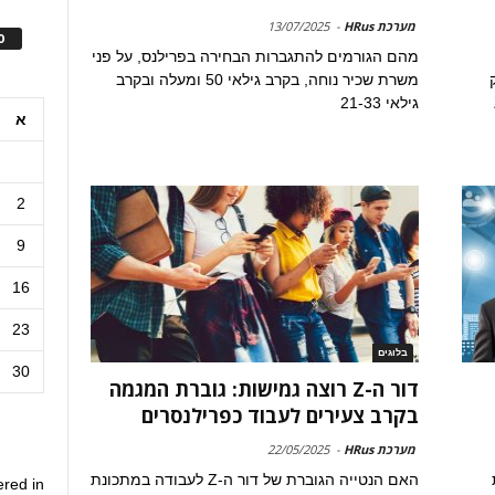
מערכת HRus
-
13/07/2025
ס
מהם הגורמים להתגברות הבחירה בפרילנס, על פני
משרת שכיר נוחה, בקרב גילאי 50 ומעלה ובקרב
דור ה-Z
גילאי 21-33
א
2
9
16
23
בלוגים
30
דור ה-Z רוצה גמישות: גוברת המגמה
בקרב צעירים לעבוד כפרילנסרים
מערכת HRus
-
22/05/2025
האם הנטייה הגוברת של דור ה-Z לעבודה במתכונת
ered in