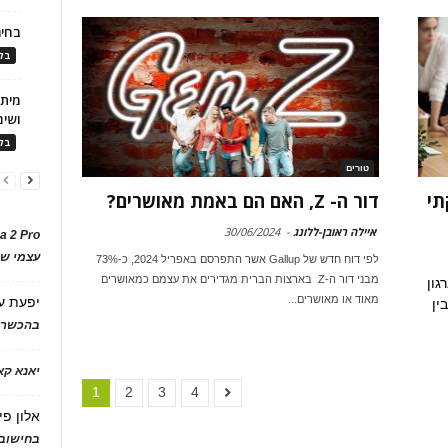
בחיר
בלו
ושימ
בלו
טורים
תי
דור ה- Z, האם הם באמת מאושרים?
איילה ראובן-ללונג
-
30/06/2024
a 2 Pro
עצמי של
לפי דוח חדש של Gallup אשר התפרסם באפריל 2024, כ-73%
מבני דור ה-Z בארצות הברית מגדירים את עצמם כמאושרים
גון
מאוד או מאושרים...
יפעת
ע
ין
בהכשרת
יאנא ק
1
2
3
4
אלון פי
בחישוב 