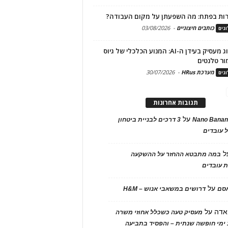
ות בפתח: מה השפעתן על מקום העבודה?
כותבים חיצוניים
-
03/08/2026
גים
מיתוג מעסיק בעידן ה-AI: המנוע הכלכלי של גיוס
ור טלנטים
מערכת HRus
-
30/07/2026
גים
תגובות אחרונות
על
Nano Banan
3 דרכים לבניית ביטחון
 עובדים
ל
במה מתבטא ההחזר על ההשקעה
 עובדים
על
אסם
דרושים במשאבי אנוש – H&M
אדה
על
מעסיק טעה כשכלל אחוזי משרה
ימי חופשה שנתית – והפסיד בתביעה