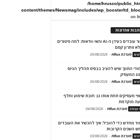
/home/hrusco/public_ht
content/themes/Newsmag/includes/wp_booster/td_blo
on l
תבות אחרונות
שימור עובדים בעידן ה-AI והאי-וודאות: למה פיטורים
א פתרון קסם
מערכת HRus
-
05/08/2026
גים
מודי התווך שיש להציב בבסיס תהליך הגיוס
וג המעסיק
מערכת HRus
-
05/08/2026
גים
פי מעסיקים תחת אותו גג: חובת שימוע וחלף
עה מוקדמת
מערכת HRus
-
04/08/2026
י עבודה
ד מחדש כדי להוביל: איך להכשיר את העובדים
ש השנים הקרובות
מערכת HRus
-
03/08/2026
גים