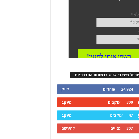
ורטל משאבי אנוש ברשתות החברתיות
24,924
אוהדים
לייק
300
עוקבים
מעקב
47
עוקבים
מעקב
307
מנויים
להירשם