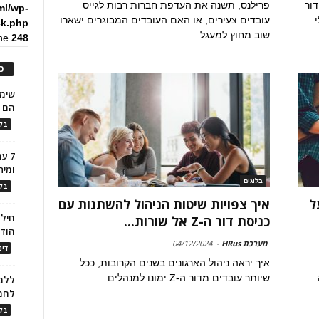
דור
פרילנס, תשנה את העדפת חברות רבות לגייס
ml/wp-
עובדים צעירים, או האם העובדים המבוגרים ישארו
ck.php
שוב מחוץ למעגל
ine
248
כ
הם ל
בלו
7 ע
ומית
בלוגים
בלו
עו על
איך צפויות שיטות הניהול להשתנות עם
חילו
כניסת דור ה-Z אל שורות...
הוד
מערכת HRus
-
04/12/2024
דינ
איך יראה ניהול הארגונים בשנים הקרובות, ככל
שיותר עובדים מדור ה-Z ימונו למנהלים
ללמו
לחמ
בלו