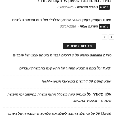
בחירות בפתח: מה השפעתן על מקום העבודה?
כותבים חיצוניים
-
03/08/2026
בלוגים
מיתוג מעסיק בעידן ה-AI: המנוע הכלכלי של גיוס ושימור טלנטים
מערכת HRus
-
30/07/2026
בלוגים
תגובות אחרונות
על
Nano Banana 2 Pro
3 דרכים לבניית ביטחון עצמי של עובדים
יפעת
על
במה מתבטא ההחזר על ההשקעה בהכשרת עובדים
על
יאנא קאסם
דרושים במשאבי אנוש – H&M
אלון פיאדה
על
מעסיק טעה כשכלל אחוזי משרה בחישוב ימי חופשה
שנתית – והפסיד בתביעה
David
על
על מי חלה החובה לשלם את עלות ציוד העבודה של העובד