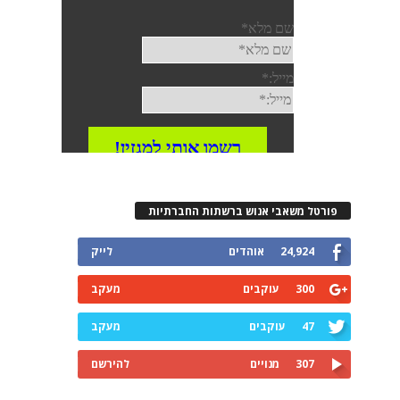
פורטל משאבי אנוש ברשתות החברתיות
24,924
אוהדים
לייק
300
עוקבים
מעקב
47
עוקבים
מעקב
307
מנויים
להירשם