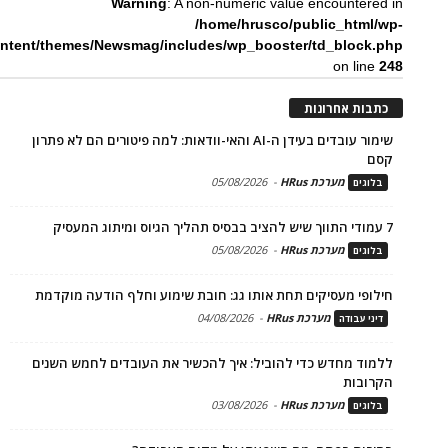
Warning
: A non-numeric value encountered in
/home/hrusco/public_html/wp-
ntent/themes/Newsmag/includes/wp_booster/td_block.php
on line
248
כתבות אחרונות
שימור עובדים בעידן ה-AI והאי-וודאות: למה פיטורים הם לא פתרון
קסם
מערכת HRus
-
05/08/2026
בלוגים
7 עמודי התווך שיש להציב בבסיס תהליך הגיוס ומיתוג המעסיק
מערכת HRus
-
05/08/2026
בלוגים
חילופי מעסיקים תחת אותו גג: חובת שימוע וחלף הודעה מוקדמת
מערכת HRus
-
04/08/2026
דיני עבודה
ללמוד מחדש כדי להוביל: איך להכשיר את העובדים לחמש השנים
הקרובות
מערכת HRus
-
03/08/2026
בלוגים