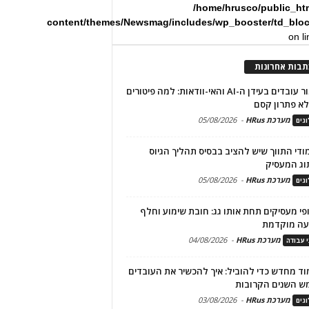
/home/hrusco/public_ht
content/themes/Newsmag/includes/wp_booster/td_blo
on l
תבות אחרונות
שימור עובדים בעידן ה-AI והאי-וודאות: למה פיטורים
א פתרון קסם
מערכת HRus
-
05/08/2026
גים
מודי התווך שיש להציב בבסיס תהליך הגיוס
וג המעסיק
מערכת HRus
-
05/08/2026
גים
פי מעסיקים תחת אותו גג: חובת שימוע וחלף
עה מוקדמת
מערכת HRus
-
04/08/2026
י עבודה
ד מחדש כדי להוביל: איך להכשיר את העובדים
ש השנים הקרובות
מערכת HRus
-
03/08/2026
גים