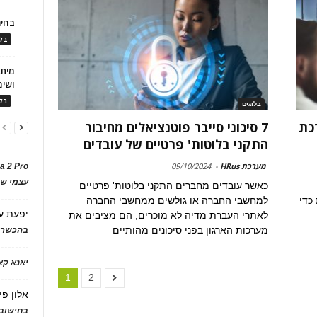
בחיר
בלו
ושימ
בלו
בלוגים
כת
7 סיכוני סייבר פוטנציאלים מחיבור
התקני בלוטות' פרטיים של עובדים
מערכת HRus
-
09/10/2024
a 2 Pro
עצמי של
כאשר עובדים מחברים התקני בלוטות' פרטיים
כדי
למחשבי החברה או גולשים ממחשבי החברה
יפעת
ע
לאתרי העברת מדיה לא מוכרים, הם מציבים את
מערכות הארגון בפני סיכונים מהותיים
בהכשרת
יאנא ק
1
2
אלון פי
בחישוב 