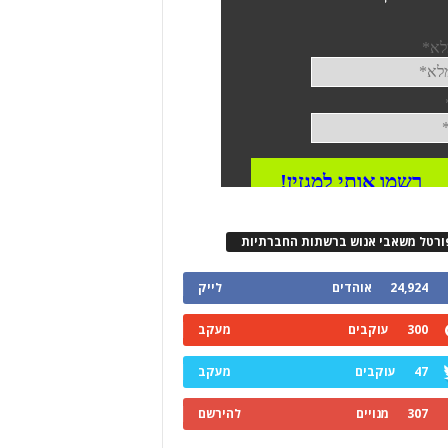
ורטל משאבי אנוש ברשתות החברתיות
24,924
אוהדים
לייק
300
עוקבים
מעקב
47
עוקבים
מעקב
307
מנויים
להירשם