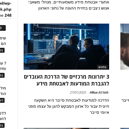
אתגרי אבטחת מידע משמעותיים; מנהלי משאבי
ml/wp-
אנוש ניצבים בחזית ההגנה על נתוני הארגון
ck.php
ine
248
כ
הם ל
בלו
7 ע
בלוגים
ומית
3 יתרונות מרכזיים של הדרכת העובדים
בלו
להגברת המודעות לאבטחת מידע
חילו
מערכת HRus
-
27/01/2025
הוד
יבר
הדרכה למודעות לאבטחת סייבר היא השקעה
דינ
חיונית עבור כל ארגון המבקש להגן על עצמו מפני
איומי סייבר
ללמו
לחמ
בלו