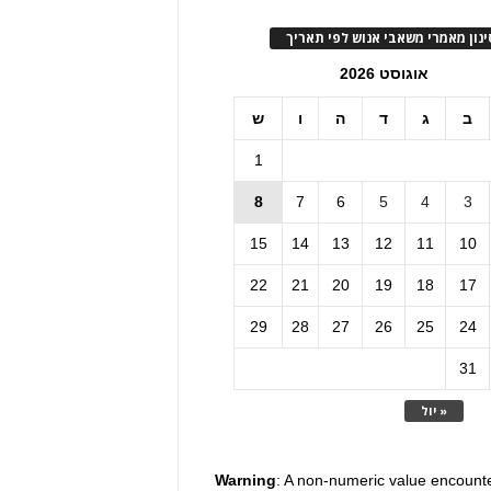
ינון מאמרי משאבי אנוש לפי תאריך
אוגוסט 2026
ב
ג
ד
ה
ו
ש
1
8
7
6
5
4
3
15
14
13
12
11
10
22
21
20
19
18
17
29
28
27
26
25
24
31
« יול
Warning
: A non-numeric value encount