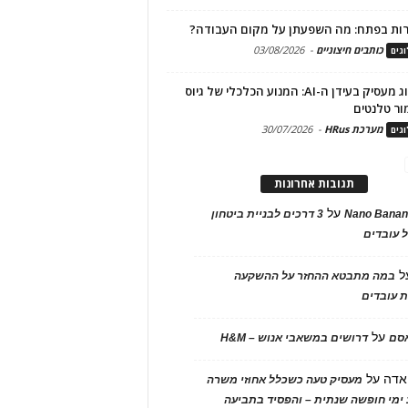
ות בפתח: מה השפעתן על מקום העבודה?
כותבים חיצוניים
-
03/08/2026
גים
מיתוג מעסיק בעידן ה-AI: המנוע הכלכלי של גיוס
ור טלנטים
מערכת HRus
-
30/07/2026
גים
תגובות אחרונות
על
Nano Banan
3 דרכים לבניית ביטחון
 עובדים
ל
במה מתבטא ההחזר על ההשקעה
 עובדים
על
אסם
דרושים במשאבי אנוש – H&M
אדה
על
מעסיק טעה כשכלל אחוזי משרה
ימי חופשה שנתית – והפסיד בתביעה