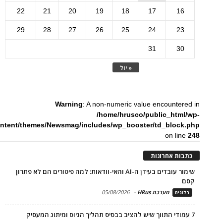
22
21
20
19
18
17
16
29
28
27
26
25
24
23
31
30
« יול
Warning
: A non-numeric value encountered in
/home/hrusco/public_html/wp-
ntent/themes/Newsmag/includes/wp_booster/td_block.php
on line
248
כתבות אחרונות
שימור עובדים בעידן ה-AI והאי-וודאות: למה פיטורים הם לא פתרון
קסם
מערכת HRus
-
05/08/2026
בלוגים
7 עמודי התווך שיש להציב בבסיס תהליך הגיוס ומיתוג המעסיק