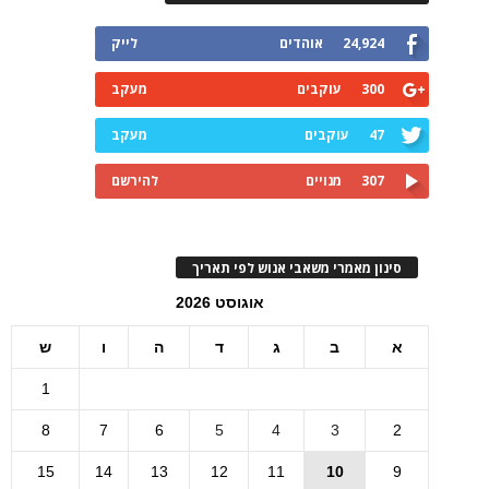
24,924
אוהדים
לייק
300
עוקבים
מעקב
47
עוקבים
מעקב
307
מנויים
להירשם
סינון מאמרי משאבי אנוש לפי תאריך
אוגוסט 2026
א
ב
ג
ד
ה
ו
ש
1
8
7
6
5
4
3
2
15
14
13
12
11
10
9