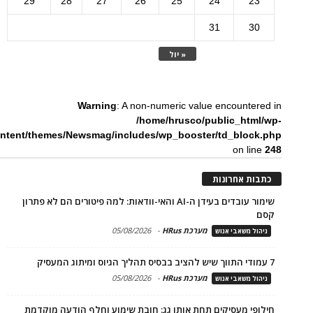
29
28
27
26
25
24
23
31
30
« יול
Warning
: A non-numeric value encountered in
/home/hrusco/public_html/wp-
ntent/themes/Newsmag/includes/wp_booster/td_block.php
on line
248
כתבות אחרונות
שימור עובדים בעידן ה-AI והאי-וודאות: למה פיטורים הם לא פתרון
קסם
מערכת HRus
-
05/08/2026
ניהול משאבי אנוש
7 עמודי התווך שיש להציב בבסיס תהליך הגיוס ומיתוג המעסיק
מערכת HRus
-
05/08/2026
ניהול משאבי אנוש
חילופי מעסיקים תחת אותו גג: חובת שימוע וחלף הודעה מוקדמת