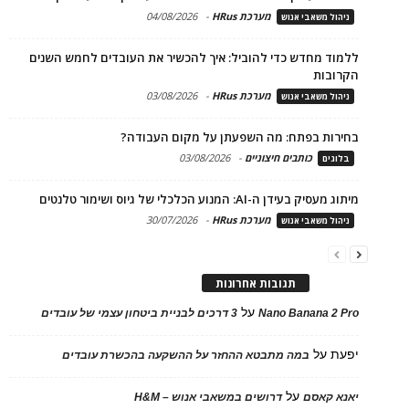
מערכת HRus
-
04/08/2026
ניהול משאבי אנוש
ללמוד מחדש כדי להוביל: איך להכשיר את העובדים לחמש השנים
הקרובות
מערכת HRus
-
03/08/2026
ניהול משאבי אנוש
בחירות בפתח: מה השפעתן על מקום העבודה?
כותבים חיצוניים
-
03/08/2026
בלוגים
מיתוג מעסיק בעידן ה-AI: המנוע הכלכלי של גיוס ושימור טלנטים
מערכת HRus
-
30/07/2026
ניהול משאבי אנוש
תגובות אחרונות
על
Nano Banana 2 Pro
3 דרכים לבניית ביטחון עצמי של עובדים
יפעת
על
במה מתבטא ההחזר על ההשקעה בהכשרת עובדים
על
יאנא קאסם
דרושים במשאבי אנוש – H&M