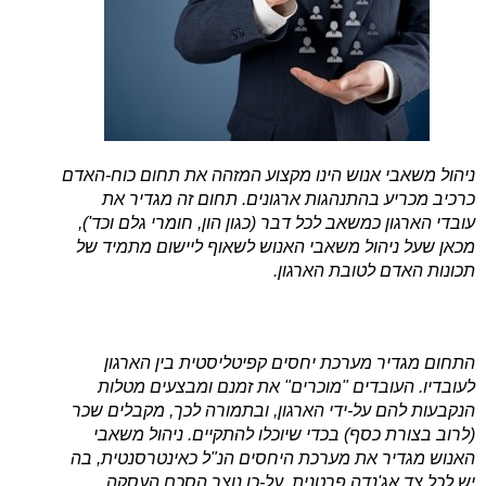
ניהול משאבי אנוש הינו מקצוע המזהה את תחום כוח-האדם
כרכיב מכריע בהתנהגות ארגונים. תחום זה מגדיר את
עובדי הארגון כמשאב לכל דבר (כגון הון, חומרי גלם וכד'),
מכאן שעל ניהול משאבי האנוש לשאוף ליישום מתמיד של
תכונות האדם לטובת הארגון.
התחום מגדיר מערכת יחסים קפיטליסטית בין הארגון
לעובדיו. העובדים "מוכרים" את זמנם ומבצעים מטלות
הנקבעות להם על-ידי הארגון, ובתמורה לכך, מקבלים שכר
(לרוב בצורת כסף) בכדי שיוכלו להתקיים. ניהול משאבי
האנוש מגדיר את מערכת היחסים הנ"ל כאינטרסנטית, בה
יש לכל צד אג'נדה פרטנית, על-כן נוצר הסכם העסקה.