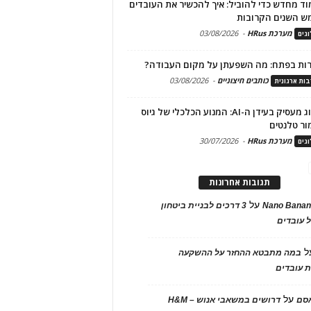
ד מחדש כדי להוביל: איך להכשיר את העובדים
ש השנים הקרובות
מערכת HRus
-
03/08/2026
גים
ות בפתח: מה השפעתן על מקום העבודה?
כותבים חיצוניים
-
03/08/2026
ות ארגונית
מיתוג מעסיק בעידן ה-AI: המנוע הכלכלי של גיוס
ור טלנטים
מערכת HRus
-
30/07/2026
גים
תגובות אחרונות
על
Nano Banan
3 דרכים לבניית ביטחון
 עובדים
ל
במה מתבטא ההחזר על ההשקעה
 עובדים
על
אסם
דרושים במשאבי אנוש – H&M