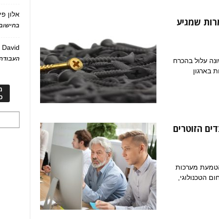
אלון פי
רות שמגיע
בחישוב 
David
ע
העבודה 
נה עלול בהכרח
 בארגון
מ
כ
 ה-AI: כשהעובדים הזוטרים
הטמעת מערכות
ום הטכנולוגי,