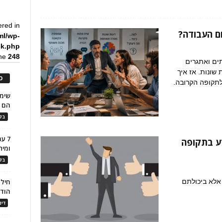
ered in
ם העבודה?
ml/wp-
ck.php
ine
248
תים ואתגרים
 שונות. אז איך
כ
תקופה הקרובה.
הם ל
בלו
7 ע
רע בתקופה
ומית
בלו
 אלא ביכולתם
חילו
הוד
דינ