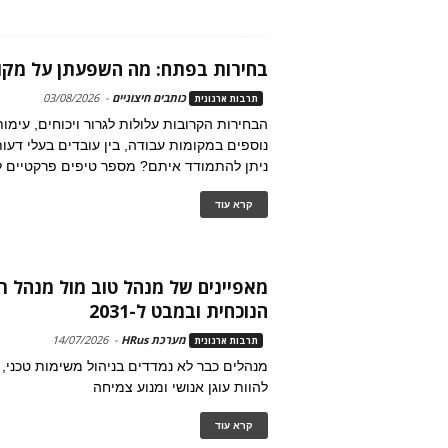
בחירות בפתח: מה השפעתן על מקו
כותבים חיצוניים
-
03/08/2026
תרבות ארגונית
הבחירות הקרובות עלולות לגרור ויכוחים, עימו
נוספים במקומות עבודה, בין עובדים בעלי דעות
ניתן להתמודד איתם? מספר טיפים פרקטיים ל
קרא עוד
מאפיינים של מנהל טוב מול מנהל 
הנוכחית ובמבט ל-2031
מערכת HRus
-
14/07/2026
תרבות ארגונית
מנהלים כבר לא נמדדים בניהול משימות טכני,
להוות עוגן אנושי ומנוע צמיחה
קרא עוד