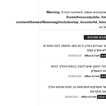
Warning
: A non-numeric value encount
/home/hrusco/public_ht
content/themes/Newsmag/includes/wp_booster/td_blo
on l
תבות אחרונות
שימור עובדים בעידן ה-AI והאי-וודאות: למה פיטורים
א פתרון קסם
מערכת HRus
-
05/08/2026
גים
מודי התווך שיש להציב בבסיס תהליך הגיוס
וג המעסיק
מערכת HRus
-
05/08/2026
גים
פי מעסיקים תחת אותו גג: חובת שימוע וחלף
עה מוקדמת
מערכת HRus
-
04/08/2026
י עבודה