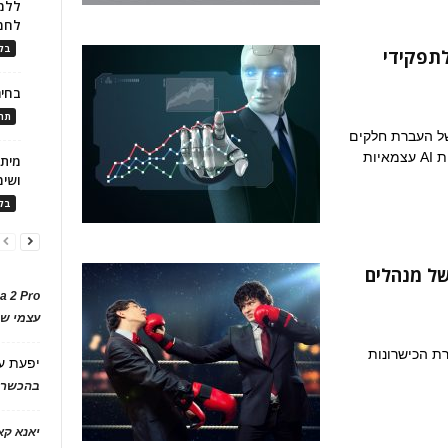
ללמו
לחמ
בלו
רה מבחן של חברות שמינו AI לתפקידי
בחיר
תרב
ל העברת חלקים
ות
ושימ
בלו
של מנהלים
a 2 Pro
עצמי של
רת הכישרונות
יפעת
ע
בהכשרת
יאנא ק