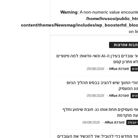
Warning
: A non-numeric value encount
/home/hrusco/public_ht
content/themes/Newsmag/includes/wp_booster/td_blo
on l
תבות אחרונות
שימור עובדים בעידן ה-AI והאי-וודאות: למה פיטורים
א פתרון קסם
מערכת HRus
-
05/08/2026
גים
מודי התווך שיש להציב בבסיס תהליך הגיוס
וג המעסיק
מערכת HRus
-
05/08/2026
גים
פי מעסיקים תחת אותו גג: חובת שימוע וחלף
עה מוקדמת
מערכת HRus
-
04/08/2026
י עבודה
ד מחדש כדי להוביל: איך להכשיר את העובדים