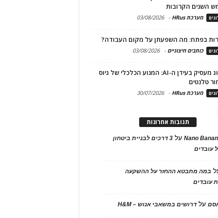
ש השנים הקרובות
מערכת HRus
-
03/08/2026
גים
ות בפתח: מה השפעתן על מקום העבודה?
כותבים חיצוניים
-
03/08/2026
גים
מיתוג מעסיק בעידן ה-AI: המנוע הכלכלי של גיוס
ור טלנטים
מערכת HRus
-
30/07/2026
גים
תגובות אחרונות
על
Nano Banan
3 דרכים לבניית ביטחון
 עובדים
ל
במה מתבטא ההחזר על ההשקעה
 עובדים
על
אסם
דרושים במשאבי אנוש – H&M