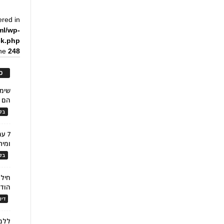
ered in
ml/wp-
ck.php
ine
248
כ
הם ל
בלו
7 ע
ומית
בלו
חילו
הוד
דינ
ללמו