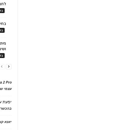
לחמ
בלו
בחיר
בלו
ושימ
בלו
a 2 Pro
עצמי של
יפעת
ע
בהכשרת
יאנא ק