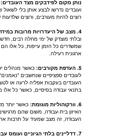
ע
נותן מקום לפידבקים מצד העובדים:
ועובדים נדרשו לבצע אותן בלי לשאול ש
רוצים להיות מעורבים, ורוצים שלדעות
4. מצב של היעדרויות מרובות במידה משמעותית הרבה מעבר לסביר:
ובלתי מוצדק של ימי מחלה רבים, חדשו
שמשדרים כל הזמן עייפות, כל אלו הם
ארגונית רעילה.
כאשר מנהלים ישי
5. העדפת מקורבים:
לעובדים ספציפיים שנחשבים "נאמנים" 
העובדים בעקבות אפליה לרעה או לטוב
בתנאי עבודה בסיסיים, כאשר כל אלו מ
כאשר יותר מדי
6. וורקוהוליות מוגזמת:
האיזון בית-עבודה, משום שהם מרגישי
העבודה, זה מצב שמעיד על תרבות ארגו
7. דדליינים בלתי הגיוניים ועומס עבודה גדול משמעותית מהסביר: