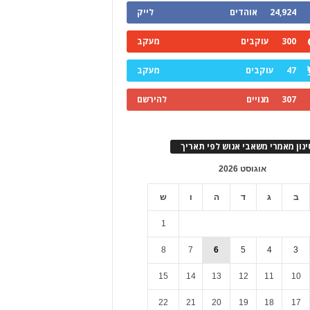
24,924
אוהדים
לייק
300
עוקבים
מעקב
47
עוקבים
מעקב
307
מנויים
להירשם
ינון מאמרי משאבי אנוש לפי תאריך
אוגוסט 2026
ב
ג
ד
ה
ו
ש
1
8
7
6
5
4
3
15
14
13
12
11
10
22
21
20
19
18
17