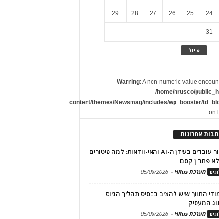
29
28
27
26
25
24
31
« יול
Warning
: A non-numeric value encoun
/home/hrusco/public_h
content/themes/Newsmag/includes/wp_booster/td_bl
on 
תבות אחרונות
שימור עובדים בעידן ה-AI והאי-וודאות: למה פיטורים
א פתרון קסם
מערכת HRus
-
05/08/2026
גים
מודי התווך שיש להציב בבסיס תהליך הגיוס
וג המעסיק
מערכת HRus
-
05/08/2026
גים