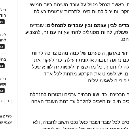
ה, כאשר מנהל מטיל על עובד משימה ביום חמישי,
חילו
קר, זה יכול להיות סימן לתרבות ארגונית רעילה.
הוד
דינ
עובדים
פעולה, להיות מסוגלים להתייעץ זה עם זה, להצביע
ללמו
הם.
לחמ
בלו
יהוי בארגון, הופעתם של כמה מהם צריכה להוות
ם נהוגה תרבות ארגונית רעילה. כדי לעקור את
בחיר
לה להתנדף, כל מה שצריך לעשות זה לוודא שכל
בלו
ים. יש לשמוט את הקרקע מתחת לכל אחד
פורייה לשגשג עליה.
ושימ
בלו
 הבכירה, כדי שזו תבהיר ערכים ומטרות להנהלה
כים חיוביים חייבים לחלחל עד רמת העובד האחרון
a 2 Pro
ים לכל עובד ועובד כאל נכס חשוב לחברה, ולא
עצמי של
 להעצמת כוחו האישי של המנהל. יש לעקור