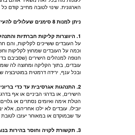
הארגונית. שינוי לטובה מחייב קודם כל 
ניתן למנות 8 סימנים שעלולים להעיד על מכשלות שיוצרות תרבות ארגונית רעילה:
1. היווצרות קליקות חברתיות והתנהלות של רכילות מוגזמת:
על העובדים ששייכים לקליקות, והם ח
וכמה על העובדים שמחוץ לקליקות וחש
חנופה למנהלים הישירים (שסביבם בדרך
עובדים, בתוך הקליקה ומחוצה לה שומר
ובכל ענף, ירידה דרמטית במוטיבציה ש
2. התנהגות אגרסיבית עד כדי בריונית מצד המנהלים:
הישירים, או בדרגי הביניים או אף בדר
הטלת אימה ואיומים נסתרים או גלויים
יובילו. עובדים לא ילכו אחריהם, אלא 
עד שבמוקדם או במאוחר יעזבו לטובת
3. תקשורת לקויה וחוסר בהירות בנ