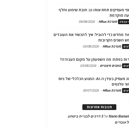
פי מעסיקים תחת אותו גג: חובת שימוע וחלף
עה מוקדמת
מערכת HRus
-
04/08/2026
י עבודה
ד מחדש כדי להוביל: איך להכשיר את העובדים
ש השנים הקרובות
מערכת HRus
-
03/08/2026
גים
ות בפתח: מה השפעתן על מקום העבודה?
כותבים חיצוניים
-
03/08/2026
גים
מיתוג מעסיק בעידן ה-AI: המנוע הכלכלי של גיוס
ור טלנטים
מערכת HRus
-
30/07/2026
גים
תגובות אחרונות
Nano Banan
על
3 דרכים לבניית ביטחון
 עובדים