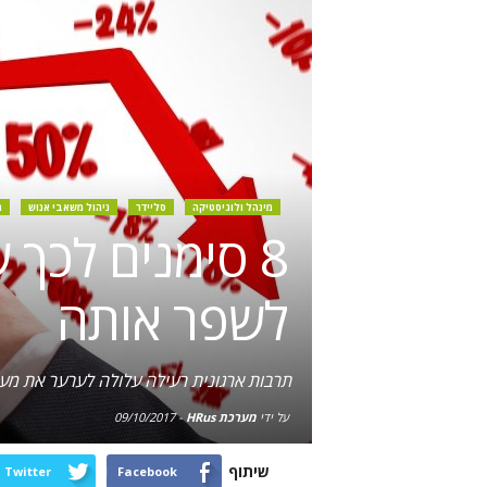
מינהל ולוגיסטיקה
סליידר
ניהול משאבי אנוש
ת
8 סימנים לכך
לשפר אותה
תרבות ארגונית רעילה עלולה לערער את מעמ
על ידי
מערכת HRus
-
09/10/2017
שיתוף
Twitter
Facebook