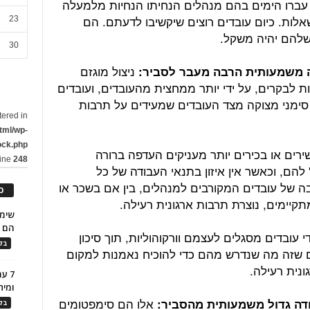
ברו הימים בהם מנהלים הנחיתו הנחיות מלמעלה
אלות. כיום עובדים רוצים שיקשיבו לדעתם. הם
23
 שלהם יהיה משקל.
30
ניצול מוגזם
ת לבקרים, על ידי יותר ממחצית מהעובדים, ועובדים
 סימני מצוקה מצד העובדים שמעידים על תרבות
tered in
tml/wp-
ock.php
רים או בכירים יותר מעניקים העדפה ברורה
line
248
להם, וכאשר אין איזון בתנאי העבודה של כל
ה של עובדים המקורבים למנהלים, בין אם בשכר או
כ
תקיימים, נוצרת תרבות ארגונית רעילה.
הם ל
 עובדים מסגלים לעצמם וורקוהוליות, תוך סיכון
בלו
ם שזה מה שנדרש מהם כדי להוכיח נאמנות למקום
נית רעילה.
7 ע
ומית
אלו הם סימפטומים
בלו