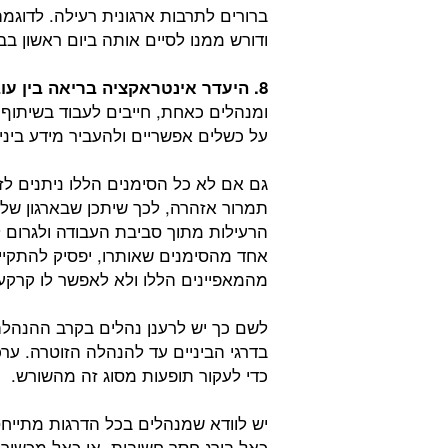
ברורים לתרבות ארגונית רעילה. לדוגמ
ודורש ממנו לסיים אותה ביום ראשון בבו
8. היעדר אינטראקציה בריאה בין עובדים לבין עצמם ובין עובדים למנהלים:
ומנהלים כאחת, חייבים לעבוד בשיתוף 
על כשלים אפשריים ולהעביר מידע ביני
גם אם לא כל הסימנים הללו ניתנים לז
תמרור אזהרה, לכך שיתכן שבארגון שלכ
הרעילות מתוך סביבת העבודה ולגרום 
אחד מהסימנים שאותרו, יפסיק להתקי
מהמאפיינים הללו ולא לאפשר לו קרקע 
לשם כך יש לרענן נהלים בקרב ההנהלה
בדרגי הביניים עד להנהלה הזוטרה. ער
כדי לעקור תופעות מסוג זה מהשורש.
יש לוודא שמנהלים בכל הדרגות מתייחס
כאל בורג חסר חשיבות, או כאל מכשיר