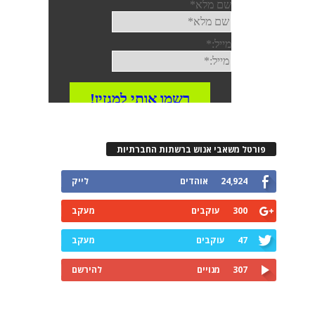
פורטל משאבי אנוש ברשתות החברתיות
24,924
אוהדים
לייק
300
עוקבים
מעקב
47
עוקבים
מעקב
307
מנויים
להירשם