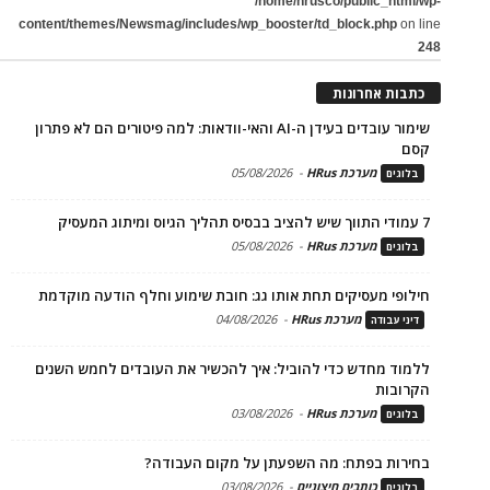
/home/hrusco/public_html/wp-
content/themes/Newsmag/includes/wp_booster/td_block.php
on line
248
כתבות אחרונות
שימור עובדים בעידן ה-AI והאי-וודאות: למה פיטורים הם לא פתרון
קסם
מערכת HRus
-
05/08/2026
בלוגים
7 עמודי התווך שיש להציב בבסיס תהליך הגיוס ומיתוג המעסיק
מערכת HRus
-
05/08/2026
בלוגים
חילופי מעסיקים תחת אותו גג: חובת שימוע וחלף הודעה מוקדמת
מערכת HRus
-
04/08/2026
דיני עבודה
ללמוד מחדש כדי להוביל: איך להכשיר את העובדים לחמש השנים
הקרובות
מערכת HRus
-
03/08/2026
בלוגים
בחירות בפתח: מה השפעתן על מקום העבודה?
כותבים חיצוניים
-
03/08/2026
בלוגים