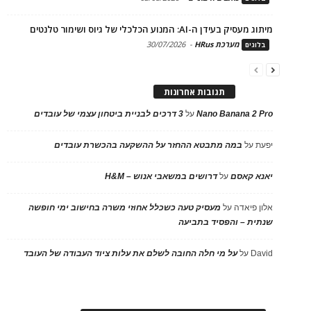
מיתוג מעסיק בעידן ה-AI: המנוע הכלכלי של גיוס ושימור טלנטים
מערכת HRus
-
30/07/2026
בלוגים
תגובות אחרונות
Nano Banana 2 Pro
על
3 דרכים לבניית ביטחון עצמי של עובדים
יפעת
על
במה מתבטא ההחזר על ההשקעה בהכשרת עובדים
יאנא קאסם
על
דרושים במשאבי אנוש – H&M
אלון פיאדה
על
מעסיק טעה כשכלל אחוזי משרה בחישוב ימי חופשה
שנתית – והפסיד בתביעה
David
על
על מי חלה החובה לשלם את עלות ציוד העבודה של העובד