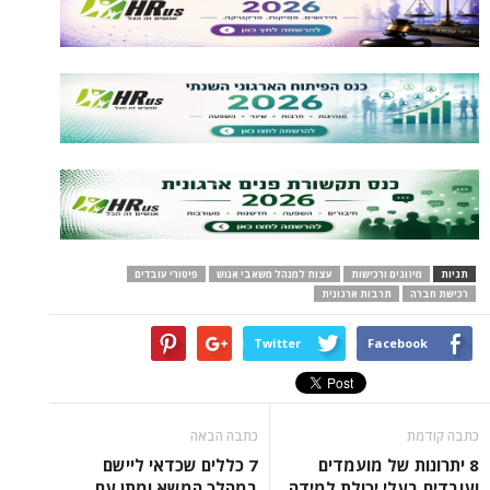
תגיות
מיזוגים ורכישות
עצות למנהל משאבי אנוש
פיטורי עובדים
רכישת חברה
תרבות ארגונית
Twitter
Facebook
כתבה קודמת
כתבה הבאה
8 יתרונות של מועמדים
7 כללים שכדאי ליישם
ועובדים בעלי יכולת למידה
במהלך המשא ומתן עם