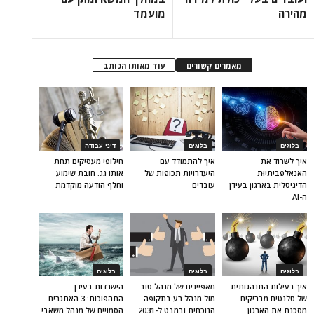
מהירה
מועמד
מאמרים קשורים
עוד מאותו הכותב
בלוגים
בלוגים
דיני עבודה
איך לשרוד את
איך להתמודד עם
חילופי מעסיקים תחת
האנאלפביתיוּת
היעדרויות תכופות של
אותו גג: חובת שימוע
הדיגיטלית בארגון בעידן
עובדים
וחלף הודעה מוקדמת
ה-AI
בלוגים
בלוגים
בלוגים
איך רעילות התנהגותית
מאפיינים של מנהל טוב
הישרדות בעידן
של טלנטים מבריקים
מול מנהל רע בתקופה
התהפוכות: 3 האתגרים
מסכנת את הארגון
הנוכחית ובמבט ל-2031
הסמויים של מנהל משאבי