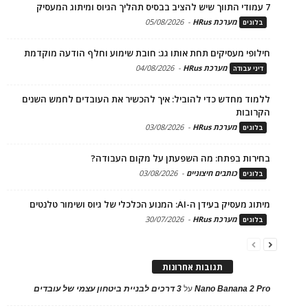
7 עמודי התווך שיש להציב בבסיס תהליך הגיוס ומיתוג המעסיק
מערכת HRus
-
05/08/2026
בלוגים
חילופי מעסיקים תחת אותו גג: חובת שימוע וחלף הודעה מוקדמת
מערכת HRus
-
04/08/2026
דיני עבודה
ללמוד מחדש כדי להוביל: איך להכשיר את העובדים לחמש השנים
הקרובות
מערכת HRus
-
03/08/2026
בלוגים
בחירות בפתח: מה השפעתן על מקום העבודה?
כותבים חיצוניים
-
03/08/2026
בלוגים
מיתוג מעסיק בעידן ה-AI: המנוע הכלכלי של גיוס ושימור טלנטים
מערכת HRus
-
30/07/2026
בלוגים
תגובות אחרונות
Nano Banana 2 Pro
על
3 דרכים לבניית ביטחון עצמי של עובדים