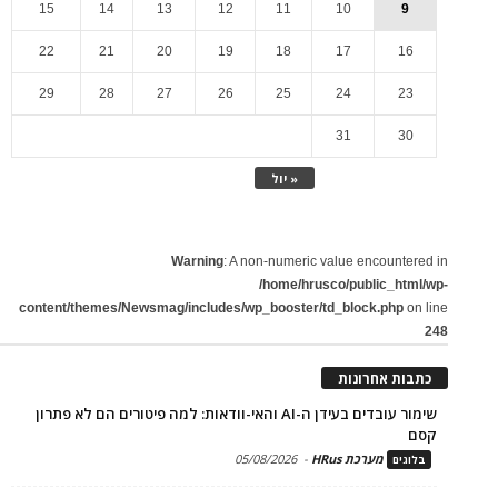
15
14
13
12
11
10
9
22
21
20
19
18
17
16
29
28
27
26
25
24
23
31
30
« יול
Warning
: A non-numeric value encountered in
/home/hrusco/public_html/wp-
content/themes/Newsmag/includes/wp_booster/td_block.php
on line
248
כתבות אחרונות
שימור עובדים בעידן ה-AI והאי-וודאות: למה פיטורים הם לא פתרון
קסם
מערכת HRus
-
05/08/2026
בלוגים