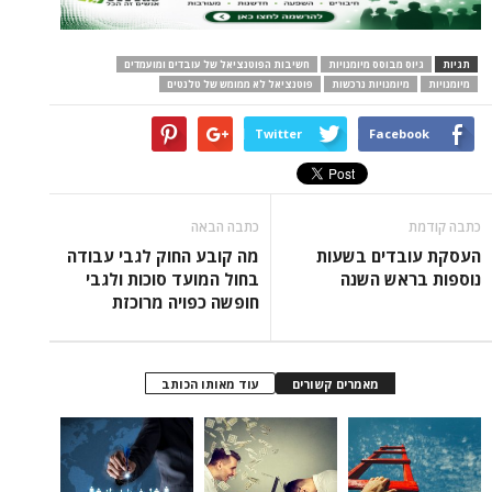
תגיות
גיוס מבוסס מיומנויות
חשיבות הפוטנציאל של עובדים ומועמדים
מיומנויות
מיומנויות נרכשות
פוטנציאל לא ממומש של טלנטים
Twitter
Facebook
כתבה קודמת
כתבה הבאה
העסקת עובדים בשעות
מה קובע החוק לגבי עבודה
נוספות בראש השנה
בחול המועד סוכות ולגבי
חופשה כפויה מרוכזת
מאמרים קשורים
עוד מאותו הכותב