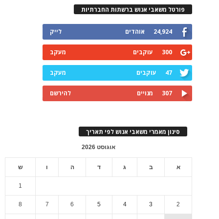
פורטל משאבי אנוש ברשתות החברתיות
24,924
אוהדים
לייק
300
עוקבים
מעקב
47
עוקבים
מעקב
307
מנויים
להירשם
סינון מאמרי משאבי אנוש לפי תאריך
אוגוסט 2026
א
ב
ג
ד
ה
ו
ש
1
8
7
6
5
4
3
2