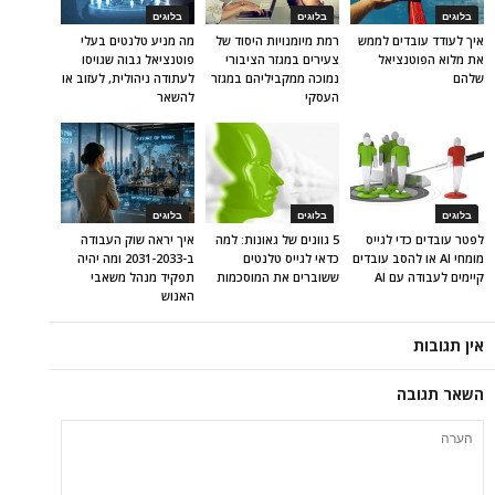
בלוגים
בלוגים
בלוגים
איך לעודד עובדים לממש
רמת מיומנויות היסוד של
מה מניע טלנטים בעלי
את מלוא הפוטנציאל
צעירים במגזר הציבורי
פוטנציאל גבוה שגויסו
שלהם
נמוכה ממקביליהם במגזר
לעתודה ניהולית, לעזוב או
העסקי
להשאר
בלוגים
בלוגים
בלוגים
לפטר עובדים כדי לגייס
5 גוונים של גאונות: למה
איך יראה שוק העבודה
מומחי AI או להסב עובדים
כדאי לגייס טלנטים
ב-2031-2033 ומה יהיה
קיימים לעבודה עם AI
ששוברים את המוסכמות
תפקיד מנהל משאבי
האנוש
אין תגובות
השאר תגובה